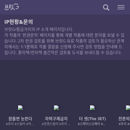
IP현황&문의
브릿G/황금가지의 IP 소개 페이지입니다.
각 작품의 '판권문의' 페이지를 통해 개별 작품에 대한 문의를 보낼 수 있
습니다. 2차 판권 검토를 위해 브릿G 유료 작품의 검토가 필요하신 관계
자께서는
1:1문의
로 작품 열람을 신청해 주시면 검토 방법을 안내해 드
립니다. 종이책/전자책 출간작은 검토용 도서를 보내드릴 수 있습니다.
잠들면 눈뜬다
자력구제금지
더 셋(The 3ET)
잔존의
#추리 #스릴러 #악인 #로드레이지
#로맨스릴러 #추리 #여성서사 #사적제재
#스페이스오페라 #우주활극
#추리 