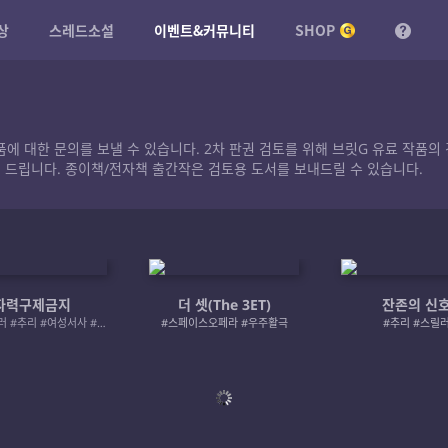
상
스레드소설
이벤트&커뮤니티
SHOP
작품에 대한 문의를 보낼 수 있습니다. 2차 판권 검토를 위해 브릿G 유료 작
 드립니다. 종이책/전자책 출간작은 검토용 도서를 보내드릴 수 있습니다.
자력구제금지
더 셋(The 3ET)
잔존의 신
#로맨스릴러 #추리 #여성서사 #사적제재
#스페이스오페라 #우주활극
#추리 #스릴