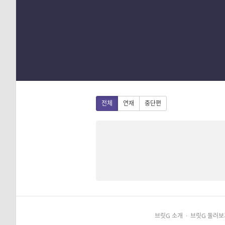
1
2
3
4
전체
연재
중단편
브릿G 소개
·
브릿G 둘러보