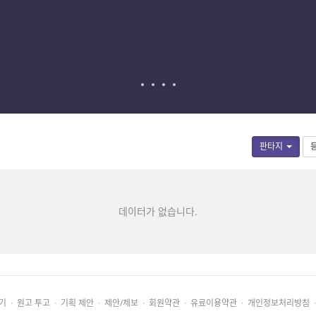
판타지
데이터가 없습니다.
기
·
원고 투고
·
기획 제안
·
제안/제보
·
회원약관
·
유료이용약관
·
개인정보처리방침
·