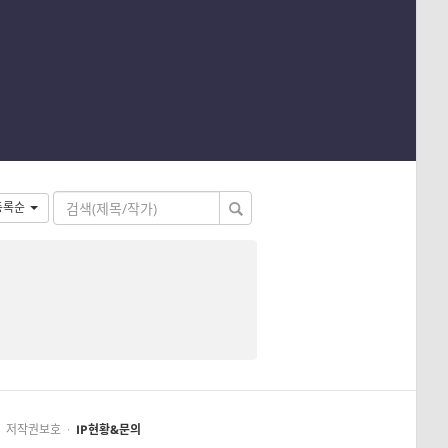
등록순
저작권보호
·
IP현황&문의