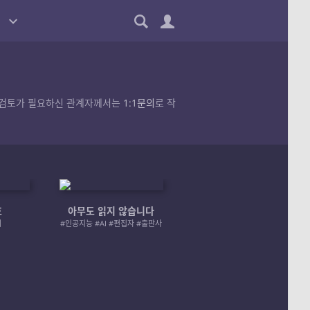
품의 검토가 필요하신 관계자께서는
1:1문의
로 작
호
아무도 읽지 않습니다
엄마 A 그리고 좀비
러
#인공지능 #AI #편집자 #출판사
#좀비 #모녀 #재난 #성장물