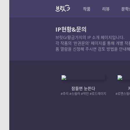
작품
리뷰
문학
IP현황&문의
브릿G/황금가지의 IP 소개 페이지입니다.
각 작품의 '판권문의' 페이지를 통해 개별 
품 열람을 신청해 주시면 검토 방법을 안내해
잠들면 눈뜬다
#추리 #스릴러 #악인 #로드레이지