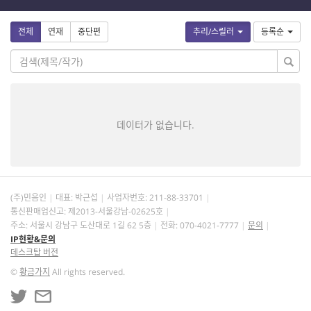
전체
연재
중단편
추리/스릴러
등록순
데이터가 없습니다.
(주)민음인
대표: 박근섭
사업자번호:
211-88-33701
통신판매업신고: 제2013-서울강남-02625호
주소: 서울시 강남구 도산대로 1길 62 5층
전화: 070-4021-7777
문의
IP현황&문의
데스크탑 버전
©
황금가지
All rights reserved.