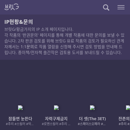
IP현황&문의
브릿G/황금가지의 IP 소개 페이지입니다.
각 작품의 '판권문의' 페이지를 통해 개별 작품에 대한 문의를 보낼 수 있
습니다. 2차 판권 검토를 위해 브릿G 유료 작품의 검토가 필요하신 관계
자께서는
1:1문의
로 작품 열람을 신청해 주시면 검토 방법을 안내해 드
립니다. 종이책/전자책 출간작은 검토용 도서를 보내드릴 수 있습니다.
잠들면 눈뜬다
자력구제금지
더 셋(The 3ET)
잔존의
#추리 #스릴러 #악인 #로드레이지
#로맨스릴러 #추리 #여성서사 #사적제재
#스페이스오페라 #우주활극
#추리 