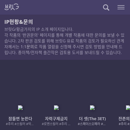
IP현황&문의
브릿G/황금가지의 IP 소개 페이지입니다.
각 작품의 '판권문의' 페이지를 통해 개별 작품에 대한 문의를 보낼 수 있
습니다. 2차 판권 검토를 위해 브릿G 유료 작품의 검토가 필요하신 관계
자께서는
1:1문의
로 작품 열람을 신청해 주시면 검토 방법을 안내해 드
립니다. 종이책/전자책 출간작은 검토용 도서를 보내드릴 수 있습니다.
잠들면 눈뜬다
자력구제금지
더 셋(The 3ET)
잔존의
#추리 #스릴러 #악인 #로드레이지
#로맨스릴러 #추리 #여성서사 #사적제재
#스페이스오페라 #우주활극
#추리 