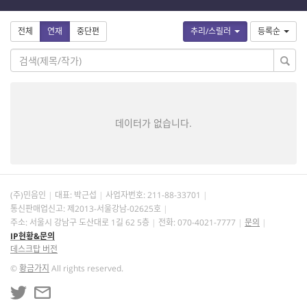
전체
연재
중단편
추리/스릴러
등록순
데이터가 없습니다.
(주)민음인
대표: 박근섭
사업자번호:
211-88-33701
통신판매업신고: 제2013-서울강남-02625호
주소: 서울시 강남구 도산대로 1길 62 5층
전화: 070-4021-7777
문의
IP현황&문의
데스크탑 버전
©
황금가지
All rights reserved.