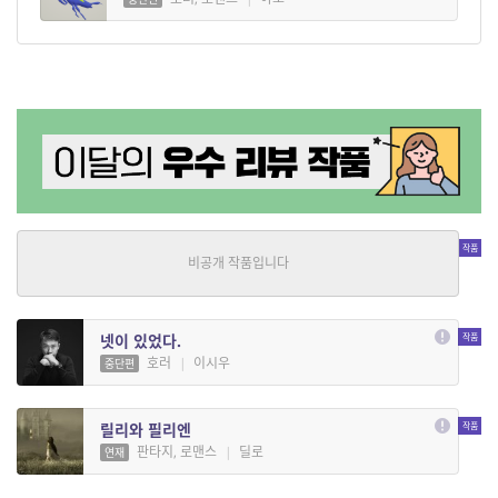
콜러스 신드롬
SF, 판타지
|
해도연
중단편
넷이 있었다.
호러
|
이시우
중단편
릴리와 필리엔
판타지, 로맨스
|
딜로
연재