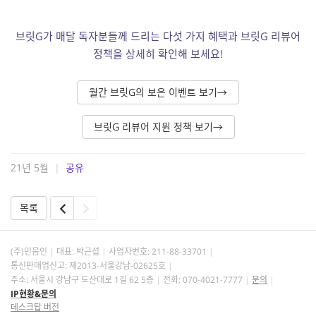
브릿G가 매달 독자분들께 드리는 다섯 가지 혜택과 브릿G 리뷰어
정책을 상세히 확인해 보세요!
월간 브릿G의 보은 이벤트 보기→
브릿G 리뷰어 지원 정책 보기→
21년 5월
|
공유
목록
(주)민음인
대표: 박근섭
사업자번호:
211-88-33701
통신판매업신고: 제2013-서울강남-02625호
주소: 서울시 강남구 도산대로 1길 62 5층
전화: 070-4021-7777
문의
IP현황&문의
데스크탑 버전