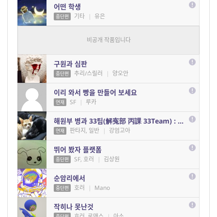
어떤 학생
습니다...
기타
|
유은
중단편
흩어진 아이돌
호러, 추리/스릴러
|
녹차빙수
중단편
구원과 심판
추리/스릴러
|
양오안
중단편
이리 와서 빵을 만들어 보세요
SF
|
루카
연재
해원부 병과 33팀(解寃部 丙課 33Team) : 1부 각성(覺醒)
판타지, 일반
|
강엄고아
연재
뛰어 봤자 플랫폼
SF, 호러
|
김상원
중단편
순암리에서
호러
|
Mano
중단편
작히나 못난것
호러, 로맨스
|
아소
중단편