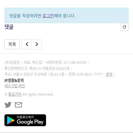
댓글을 작성하려면
로그인
해야 합니다.
댓글
목록
(주)민음인
대표: 박근섭
사업자번호:
211-88-33701
통신판매업신고: 제2013-서울강남-02625호
주소: 서울시 강남구 도산대로 1길 62 5층
전화: 070-4021-7777
문의
IP현황&문의
데스크탑 버전
©
황금가지
All rights reserved.