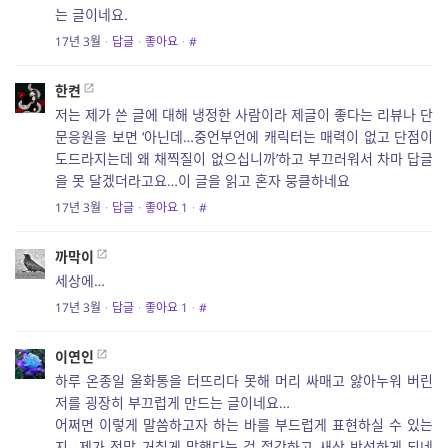
는 글이네요.
17년 3월
·
답글
·
좋아요
·
#
한켠
저는 제가 쓴 글에 대해 냉정한 사람이라 제글이 좋다는 리뷰나 단
문응원을 보면 ‘아닌데…중언부언에 캐릭터는 매력이 없고 단점이
도드라지는데 왜 채찍질이 없으십니까’하고 부끄러워서 차마 답글
을 못 달겠더라고요…이 글을 읽고 혼자 뭉클하네요
17년 3월
·
답글
·
좋아요
1
·
#
까막이
세상에…
17년 3월
·
답글
·
좋아요
1
·
#
이연인
하루 온종일 울화통을 터뜨리다 못해 머리 싸매고 앓아누워 버린
저를 굉장히 부끄럽게 만드는 글이네요…
어쩌면 이렇게 말씀하고자 하는 바를 부드럽게 표현하실 수 있는
지…제가 정말 거칠게 말했다는 걸 절감하고 새삼 반성하게 되네