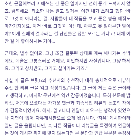
소한 근접해보려고 애쓰는 건 좋은 일이지만 전혀 좋게 느껴지지 않
죠. 끔찍해요. 최소한 나는 알고 있거든, 이건 내가 쓰려고 했던 ‘바
로 그것’이 아니라는 걸. 사람들이 내 작품을 보고 좋은 평을 해줘도
마찬가지예요. 이건 ‘바로 그것’이 아닌데, 아무도 못 알아본단 말이
야? 이게 실패의 결과라는 걸 당신들은 정말 모르는 거냐고! 대체 이
딴 걸 왜 좋아하시는 거야…
근데요, 별수 없어요. 그냥 조금 잘못된 상태로 계속 해나가는 수밖
에요. 예술은 고통스러운 거예요, 미안하지만 사실입니다. 그냥 하세
요. 그리고 상처받고, 그리고 살아가는 거죠.”
사실 이 글은 브릿G의 추천사와 추천작에 대해 총체적으로 리뷰해
주신 한 리뷰 글을 읽고 작성되었습니다. 그 글이 저는 좋은 글이라
고 생각하고, 마지막 문단에선 약간 감동이었습니다. 특히 본문에 밝
히신, 처음에 쓰셨다는 차가운 댓글과 최종적인 리뷰의 논조의 차이
가 감동적이었어요. 해서, 읽고나니 연달아 떠오르는 생각이 있었으
나 지면이 없어 자유게시판으로 오게 됐습니다. ‘자유’ 게시판이라
일단 글을 올립니다만, 혹 다른 작품이나 리뷰글을 특정하여 언급하
는 것이 게시판 취지에 맞지 않는다면 본 문단과 언급 부분은 수정하