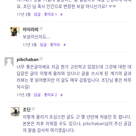
요. 조딘 님 혹시 인간으로 변장한 보살 아니신가요? ㅠㅠ
17년 3월
·
답글
·
좋아요
1
·
#
아이라비
보살이신지도…
17년 3월
·
답글
·
좋아요
·
#
pibchaban
너무 좋은글이에요 지금 뭔가 고민하고 있었는데 그것에 대한 대
답같은 글이 이렇게 올라와 있다니! 글을 쓰시게 된 계기의 글과
리뷰는 못 읽어봤지만 이 글도 매우 감동입니다. 조딘님 좋은 하루
되시길!
17년 3월
·
답글
·
좋아요
2
·
#
조딘
이렇게 올리기 조심스런 글도 근 몇 년만에 처음인 듯 합니다.
본문은 차후 지워질 수도 있으나, pibchaban님이 주신 공감
의 말씀 감사히 여기겠습니다.