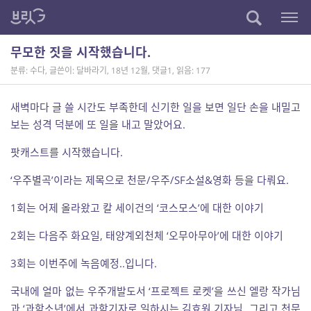
무모한 짓을 시작했습니다.
분류: 수다
,
글쓴이: 달바라기
,
18년 12월
,
댓글1
,
읽음: 177
새벽마다 글 쓸 시간도 부족한데 신기한 일을 보면 일단 손을 내밀고
보는 성격 덕분에 또 일을 내고 말았어요.
팟캐스트를 시작했습니다.
‘우주별곡’이라는 제목으로 천문/우주/SF소설&영화 등을 다뤄요.
1회는 어제 올라왔고 칼 세이건의 ‘코스모스’에 대한 이야기
2회는 다음주 화요일, 태양계외천체 ‘오무아무아’에 대한 이야기
3회는 이번주에 녹음예정..입니다.
국내에 얼마 없는 우주개발도서 ‘프로젝트 로켓’을 쓰신 엘랑 작가님
과 ‘과학소년’에서 과학기자로 일하시는 김효원 기자님, 그리고 천문