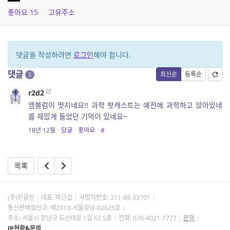
좋아요
15
·
고유주소
댓글을 작성하려면
로그인
해야 합니다.
댓글
최신순
등록순
1
r2d2
엠블럼이 멋지네요!! 과학 팟캐스트는 예전에 과학하고 앉아있네
를 재밌게 들었던 기억이 있네요~
18년 12월
·
답글
·
좋아요
·
#
목록
(주)민음인
대표: 박근섭
사업자번호:
211-88-33701
통신판매업신고: 제2013-서울강남-02625호
주소: 서울시 강남구 도산대로 1길 62 5층
전화: 070-4021-7777
문의
IP현황&문의