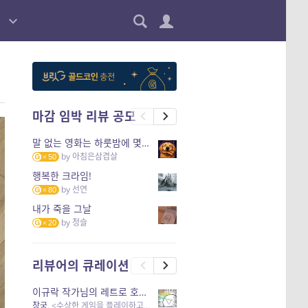
마감 임박 리뷰 공모
말 없는 영화는 하룻밤에 몇 리를 갈 수 있을까
by
아침은삼겹살
50
행복한 크라임!
by
선연
80
내가 죽을 그날
by
청슬
20
리뷰어의 큐레이션
이규락 작가님의 레트로 호러 리뷰
창궁
, <수상한 게임을 플레이하고 있어> 외 3개 작품