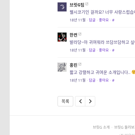
브릿G팀
웰시코기인 걸까요? 너무 사랑스럽습
18년 11월
·
답글
·
좋아요
·
#
한켠
발라당~아 귀여워라 쓰담쓰담하고 싶
18년 11월
·
답글
·
좋아요
·
#
홍린
짧고 강렬하고 귀여운 소개입니다..
18년 11월
·
답글
·
좋아요
·
#
목록
브릿G 소개
·
브릿G 둘러보