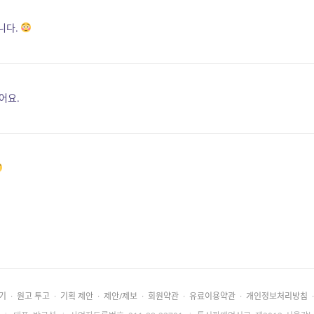
니다.
어요.
기
·
원고 투고
·
기획 제안
·
제안/제보
·
회원약관
·
유료이용약관
·
개인정보처리방침
·