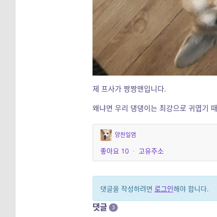
제 프사가 짱짱맨입니다.
왜냐면 우리 댕댕이는 최강으로 귀엽기 
양천일염
좋아요
10
·
고유주소
댓글을 작성하려면
로그인
해야 합니다.
댓글
3