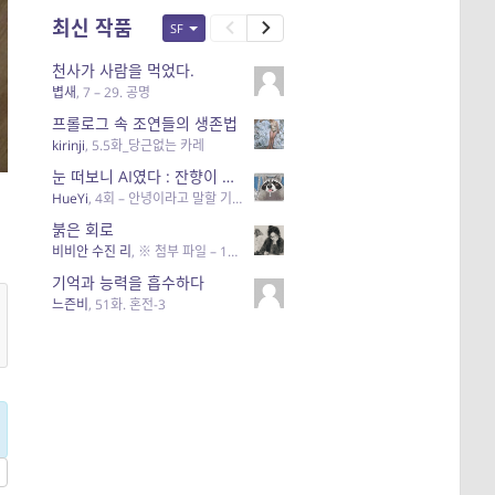
최신 작품
SF
천사가 사람을 먹었다.
볍새
,
7 – 29. 공명
프롤로그 속 조연들의 생존법
kirinji
,
5.5화_당근없는 카레
눈 떠보니 AI였다 : 잔향이 닿는 곳
HueYi
,
4회 – 안녕이라고 말할 기회
붉은 회로
비비안 수진 리
,
※ 첨부 파일 – 120분 후
기억과 능력을 흡수하다
느즌비
,
51화. 혼전-3