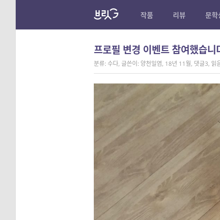
작품
리뷰
문학
프로필 변경 이벤트 참여했습니
분류: 수다
,
글쓴이: 양천일염
,
18년 11월
,
댓글3
,
읽음