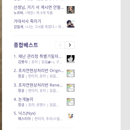
선생님, 거기 서 계시면 안될 것 같은데요-역할 클리셰를 비튼 작품들
노르바
, <역린> 외 9개 작품
거대서사 죽이기
김밀세
, <나는 그녀를 죽였다.> 외 1개 작품
종합베스트
1.
재난 관리청 특별기밀자료들
김병식
|
호러
| 읽음
, 구독
, 응원95, 리뷰3
×5
2.
초자연현상처리반 Orignal + True Ending
창궁
|
판타지, 호러
| 읽음
, 구독
, 응원6
×5
3.
초자연현상처리반 Renewal
창궁
|
판타지, 호러
| 읽음
, 구독
, 응원82, 리뷰4
×5
4.
논개놀이
창궁
|
호러, 로맨스
| 읽음
, 공감11, 응원25
×5
5.
닉스(Nyx)
헤스티아
|
판타지, 추리/스릴러
| 읽음
, 구독
, 응원434
×5