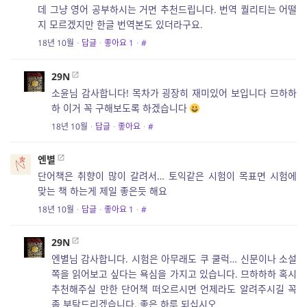
데 그냥 영어 공부하시는 거면 추천드립니다. 번역 퀄리티는 어떨
지 모르겠지만 한글 번역본도 있더라구요.
18년 10월
·
답글
·
좋아요
1
·
#
29N
소윤님 감사합니다! 목차가 굉장히 재미있어 보입니다 므하하
하 이거 꼭 구해보도록 하겠습니다
18년 10월
·
답글
·
좋아요
·
#
엔별
단어책은 취향이 많이 갈려서… 토익같은 시험이 목표면 시험에
맞는 책 하는게 제일 좋은듯 해요
18년 10월
·
답글
·
좋아요
1
·
#
29N
엔별님 감사합니다. 시험은 아무래도 쿠 쿨럭… 신문이나 소설
쪽을 읽어보고 싶다는 욕심을 가지고 있습니다. 므하하하 혹시
추천해주실 만한 단어책 떠오르시면 언제라도 알려주시길 꼭
좀 부탁드리겠습니다. 좋은 하루 되십시오