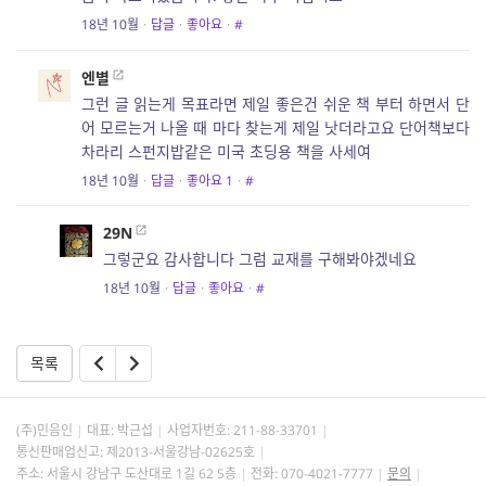
18년 10월
·
답글
·
좋아요
·
#
엔별
그런 글 읽는게 목표라면 제일 좋은건 쉬운 책 부터 하면서 단
어 모르는거 나올 때 마다 찾는게 제일 낫더라고요 단어책보다
차라리 스펀지밥같은 미국 초딩용 책을 사세여
18년 10월
·
답글
·
좋아요
1
·
#
29N
그렇군요 감사합니다 그럼 교재를 구해봐야겠네요
18년 10월
·
답글
·
좋아요
·
#
목록
(주)민음인
대표: 박근섭
사업자번호:
211-88-33701
통신판매업신고: 제2013-서울강남-02625호
주소: 서울시 강남구 도산대로 1길 62 5층
전화: 070-4021-7777
문의