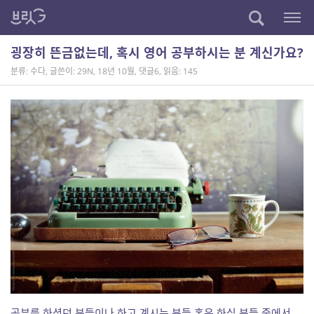
굉장히 뜬금없는데, 혹시 영어 공부하시는 분 계신가요?
분류: 수다
,
글쓴이: 29N
,
18년 10월
,
댓글6
,
읽음: 145
공부를 하셨던 분들이나 하고 계시는 분들 혹은 하실 분들 중에서