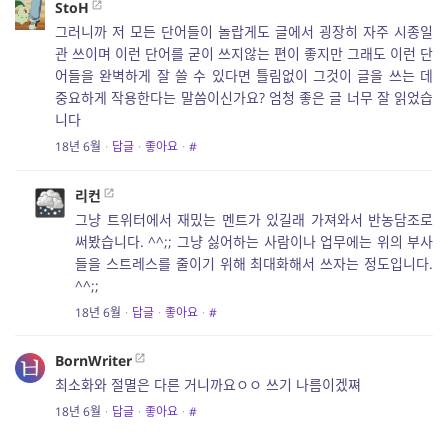
StoH
그러니까 저 모든 단어들이 놀랍게도 글에서 굉장히 자주 시종일
관 쓰이며 이런 단어를 굳이 쓰지않는 편이 좋지만 그래도 이런 단
어들을 완벽하게 잘 쓸 수 있다면 틀림없이 그것이 글을 쓰는 데
중요하게 작용한다는 말씀이신가요? 엄청 좋은 글 너무 잘 읽었습
니다
18년 6월
·
답글
·
좋아요
·
#
리컨
그냥 트위터에서 재밌는 멘트가 있길래 가져와서 반농담조로
써봤습니다. ^^;; 그냥 싫어하는 사람이나 업무에는 위의 부사
들을 스트레스를 줄이기 위해 최대화해서 쓰자는 정도입니다.
^^;;
18년 6월
·
답글
·
좋아요
·
#
BornWriter
최소화와 절멸은 다른 거니까요ㅇㅇ 쓰기 나름이겠쪄
18년 6월
·
답글
·
좋아요
·
#