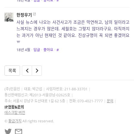
18년 4월
·
답글
·
좋아요
·
#
한정우기
사실 뉴스에 나오는 사건사고가 조금은 막연하고, 남의 일이라고
느껴지는 경우가 많은데. 세월호는 그렇지 않더라구요. 아직까지
는 과거가 아닌 현재인 것 같아요. 진상규명이 꼭 되면 좋겠어요
ㅠ
18년 4월
·
답글
·
좋아요
·
#
목록
(주)민음인
대표: 박근섭
사업자번호:
211-88-33701
통신판매업신고: 제2013-서울강남-02625호
주소: 서울시 강남구 도산대로 1길 62 5층
전화: 070-4021-7777
문의
IP현황&문의
데스크탑 버전
©
황금가지
All rights reserved.