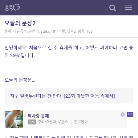
오늘의 문장2
분류: 내글홍보
,
글쓴이: stelo
,
18년 4월
,
댓글2
,
읽음: 103
안녕하세요. 처음으로 한 주 휴재를 하고, 어떻게 써야하나 고민 중
인 Stelo입니다.
오늘의 문장은…
자꾸 얼버무린다는 건 안다. [23회 따뜻한 어둠 속에서]
짝사랑 문제
추리/스릴러, 로맨스
|
별고양이
연재