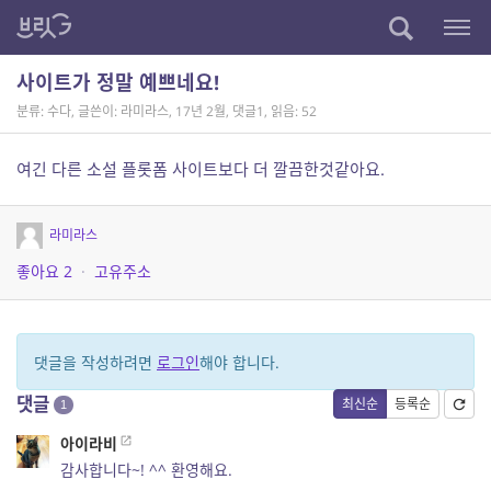
사이트가 정말 예쁘네요!
분류: 수다
,
글쓴이: 라미라스
,
17년 2월
,
댓글1
,
읽음: 52
여긴 다른 소설 플롯폼 사이트보다 더 깔끔한것같아요.
라미라스
좋아요
2
·
고유주소
댓글을 작성하려면
로그인
해야 합니다.
댓글
최신순
등록순
1
아이라비
감사합니다~! ^^ 환영해요.