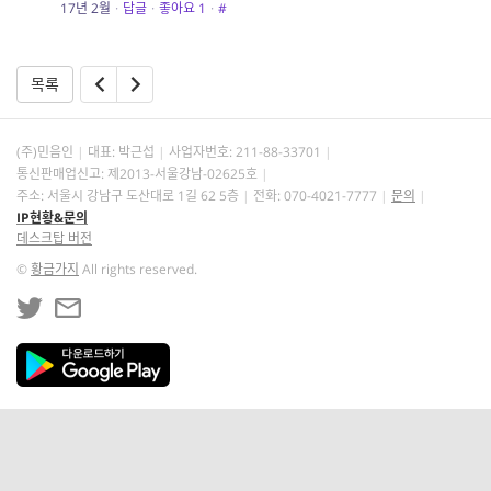
17년 2월
·
답글
·
좋아요
1
·
#
목록
(주)민음인
대표: 박근섭
사업자번호:
211-88-33701
통신판매업신고: 제2013-서울강남-02625호
주소: 서울시 강남구 도산대로 1길 62 5층
전화: 070-4021-7777
문의
IP현황&문의
데스크탑 버전
©
황금가지
All rights reserved.