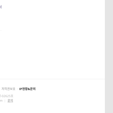
서
저작권보호
·
IP현황&문의
-02625호
om
|
문의