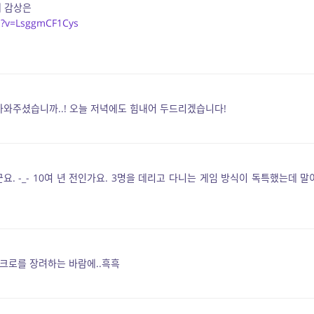
제 감상은
h?v=LsggmCF1Cys
아와주셨습니까..! 오늘 저녁에도 힘내어 두드리겠습니다!
 -_- 10여 년 전인가요. 3명을 데리고 다니는 게임 방식이 독특했는데 말
매크로를 장려하는 바람에..흑흑