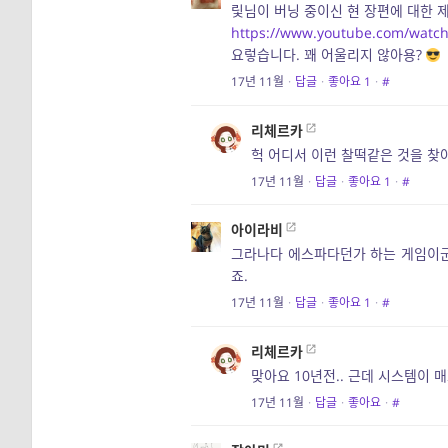
맃님이 버닝 중이신 현 장편에 대한 
https://www.youtube.com/watc
요렇습니다. 꽤 어울리지 않아용?
17년 11월
·
답글
·
좋아요
1
·
#
리체르카
헉 어디서 이런 찰떡같은 것을 찾
17년 11월
·
답글
·
좋아요
1
·
#
아이라비
그라나다 에스파다던가 하는 게임이군요.
죠.
17년 11월
·
답글
·
좋아요
1
·
#
리체르카
맞아요 10년전.. 근데 시스템이 
17년 11월
·
답글
·
좋아요
·
#