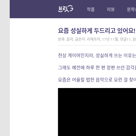
작품
리뷰
문학
요즘 성실하게 두드리고 있어요!
분류: 음악
,
글쓴이: 리체르카
,
17년 11월
,
댓글11
,
읽
천상 게이머인지라, 성실하게 쓰는 이유는 
그래도 예전에 하루 한 편 장편 쓰던 감각을
요즘은 어울릴 법한 음악으로 요런 걸 찾아