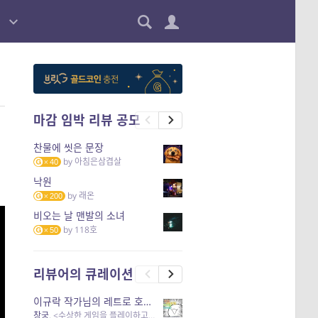
마감 임박 리뷰 공모
찬물에 씻은 문장
by
아침은삼겹살
40
낙원
by
래온
200
비오는 날 맨발의 소녀
by
118호
50
리뷰어의 큐레이션
이규락 작가님의 레트로 호러 리뷰
창궁
, <수상한 게임을 플레이하고 있어> 외 3개 작품