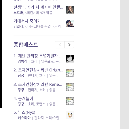
선생님, 거기 서 계시면 안될 것 같은데요-역할 클리셰를 비튼 작품들
노르바
, <역린> 외 9개 작품
거대서사 죽이기
김밀세
, <나는 그녀를 죽였다.> 외 1개 작품
종합베스트
1.
재난 관리청 특별기밀자료들
김병식
|
호러
| 읽음
, 구독
, 응원95, 리뷰3
×5
2.
초자연현상처리반 Orignal + True Ending
창궁
|
판타지, 호러
| 읽음
, 구독
, 응원6
×5
3.
초자연현상처리반 Renewal
창궁
|
판타지, 호러
| 읽음
, 구독
, 응원82, 리뷰4
×5
4.
논개놀이
창궁
|
호러, 로맨스
| 읽음
, 공감11, 응원25
×5
5.
닉스(Nyx)
헤스티아
|
판타지, 추리/스릴러
| 읽음
, 구독
, 응원434
×5