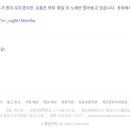
유가 뭔지 모르겠지만, 요즘은 하루 종일 이 노래만 틀어놓고 있습니다. 귓속에
ch?v=_zagM1Memfw
요!
기
·
원고 투고
·
기획 제안
·
제안/제보
·
회원약관
·
유료이용약관
·
개인정보처리방침
·
|
대표: 박근섭
|
사업자등록번호: 211-88-33701
|
통신판매업신고: 제2013-서울강남
시 강남구 도산대로 1길 62 5층
|
전화: 070-4021-7777
|
webmaster@minumsa.c
©
황금가지
. All rights reserved.