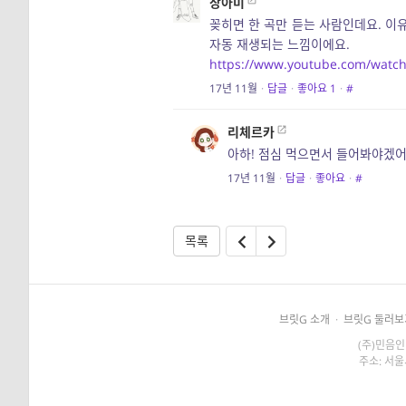
장아미
꽂히면 한 곡만 듣는 사람인데요. 이
자동 재생되는 느낌이에요.
https://www.youtube.com/wat
17년 11월
·
답글
·
좋아요
1
·
#
리체르카
아하! 점심 먹으면서 들어봐야겠어
17년 11월
·
답글
·
좋아요
·
#
목록
브릿G 소개
·
브릿G 둘러보
(주)민음인
주소: 서울