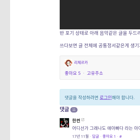
반 포기 상태로 아래 음악같은 글을 두드
쓰다보면 글 전체에 공통정서같은게 생기지
리체르카
좋아요
5
·
고유주소
댓글을 작성하려면
로그인
해야 합니다.
댓글
11
한켠
어디선가 그래나도 애아빠다 라는 아이
17년 11월
·
답글
·
좋아요
1
·
#