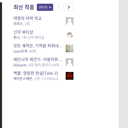
최신 작품
판타지
여명의 마력 학교
라리스
,
2화
신의 뷰티샵
뤼시
,
1회-신의 뷰티샵
모든 궤적은, 기적을 피워내기 위해 있다.
soon두부
,
98회
에린시아 재건기 -지팡이와 깃펜의 시대-
DQuartz
,
8장 쌓아 올리다-69화 다가오다.
백룸: 영원한 현실[Take 2]
에이든스헤븐
,
시즌 1-0 PROLOGUE