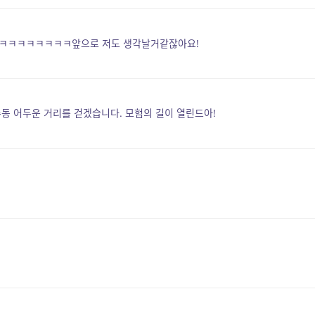
ㅋㅋㅋㅋㅋㅋㅋ앞으로 저도 생각날거같잖아요!
수동 어두운 거리를 걷겠습니다. 모험의 길이 열린드아!