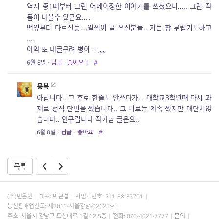
역시 중1때부터 그런 어메이징한 이야기를 쓰셨으니….. 그런 작
품이 나올수 있군요…..
떡잎부터 다르신듯….일찍이 글 쓰신분들.. 저는 참 부럽기도하고
….
아악 또 내글구려 병이 ㅜ,,,,,
6월 8일
·
답글
·
좋아요
1
·
#
용복
아닙니다.. 그 후로 한줄도 안쓰다가… 대학교3학년때 다시 과
제로 정식 단편을 썼습니다.. 그 뒤로는 계속 썼지만 대단치않
습니다.. 안구립니다 작가님 글은요..
6월 8일
·
답글
·
좋아요
·
#
목록
(주)민음인
대표: 박근섭
사업자번호:
211-88-33701
통신판매업신고: 제2013-서울강남-02625호
주소: 서울시 강남구 도산대로 1길 62 5층
전화: 070-4021-7777
문의