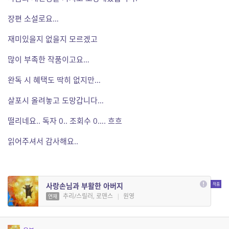
장편 소설로요…
재미있을지 없을지 모르겠고
많이 부족한 작품이고요…
완독 시 혜택도 딱히 없지만…
살포시 올려놓고 도망갑니다…
떨리네요.. 독자 0.. 조회수 0…. 흐흐
읽어주셔서 감사해요..
사랑손님과 부활한 아버지
추리/스릴러, 로맨스
|
원영
연재