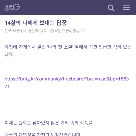
14살의 나에게 보내는 답장
분류: 내글홍보
,
글쓴이: 용복
,
6월 8일
,
댓글4
,
읽음: 83
예전에 자게에서 열린 ‘나의 첫 소설’ 썰에서 잠깐 언급한 적이 있는
데요…
https://britg.kr/community/freeboard/?bac=read&bp=1883
71
이제는 원형도 남아있지 않은 기억 속의 작품을
나름의 개연성을 가지고 보강해봤습니다.