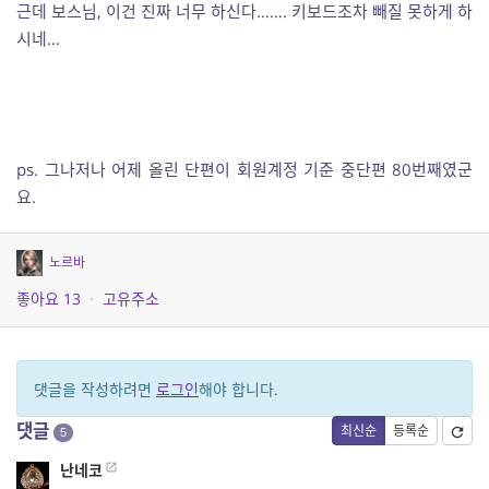
근데 보스님, 이건 진짜 너무 하신다……. 키보드조차 빼질 못하게 하
시네…
ps. 그나저나 어제 올린 단편이 회원계정 기준 중단편 80번째였군
요.
노르바
좋아요
13
·
고유주소
댓글을 작성하려면
로그인
해야 합니다.
댓글
최신순
등록순
5
난네코