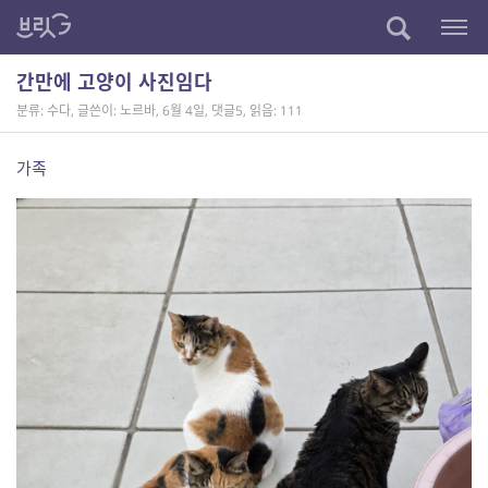
간만에 고양이 사진임다
분류: 수다
,
글쓴이: 노르바
,
6월 4일
,
댓글5
,
읽음: 111
가족