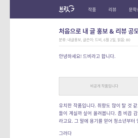
작품
리뷰
문학
처음으로 내 글 홍보 & 리뷰 공
분류: 내글홍보
,
글쓴이: 드비
,
6월 2일
,
읽음: 80
안녕하세요! 드비라고 합니다.
뱀파 가족이 이사 오면 생기는 
판타지, 기타
|
그레이 드비
연재
유치한 작품입니다. 취향도 많이 탈 것 같
들이 계실까 싶어 올려봅니다. 좀 비끕 
라고요. 그 말에 용기를 얻어 청소년부터
그러다