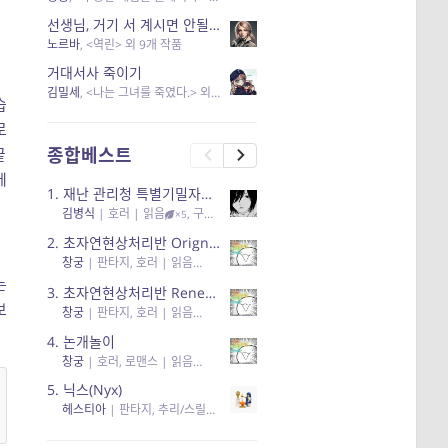
선생님, 거기 서 계시면 안될 것 같은데요-역할 클리셰를 비튼 작품들
노르바
, <역린> 외 9개 작품
거대서사 죽이기
김밀세
, <나는 그녀를 죽였다.> 외 1개 작품
습
로
종합베스트
끝
에
1.
재난 관리청 특별기밀자료들
김병식
|
호러
| 읽음
, 구독
, 응원95, 리뷰3
×5
2.
초자연현상처리반 Orignal + True Ending
창궁
|
판타지, 호러
| 읽음
, 구독
, 응원6
×5
는
3.
초자연현상처리반 Renewal
보
창궁
|
판타지, 호러
| 읽음
, 구독
, 응원82, 리뷰4
×5
4.
논개놀이
창궁
|
호러, 로맨스
| 읽음
, 공감11, 응원25
×5
5.
닉스(Nyx)
헤스티아
|
판타지, 추리/스릴러
| 읽음
, 구독
, 응원434
×5