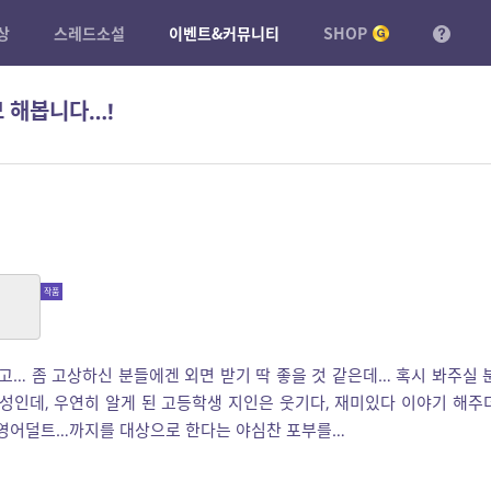
상
스레드소설
이벤트&커뮤니티
SHOP
모 해봅니다…!
일
고… 좀 고상하신 분들에겐 외면 받기 딱 좋을 것 같은데… 혹시 봐주실 
감성인데, 우연히 알게 된 고등학생 지인은 웃기다, 재미있다 이야기 해주
 영어덜트…까지를 대상으로 한다는 야심찬 포부를…