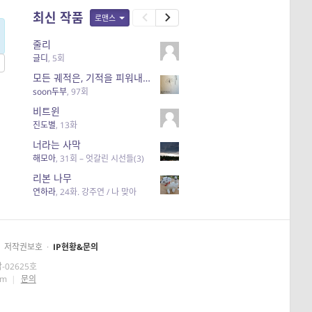
최신 작품
로맨스
줄리
글디
,
5회
모든 궤적은, 기적을 피워내기 위해 있다.
soon두부
,
97회
비트윈
진도별
,
13화
너라는 사막
해모아
,
31회 – 엇갈린 시선들(3)
리본 나무
연하라
,
24화. 강주연 / 나 맞아
저작권보호
·
IP현황&문의
-02625호
om
|
문의