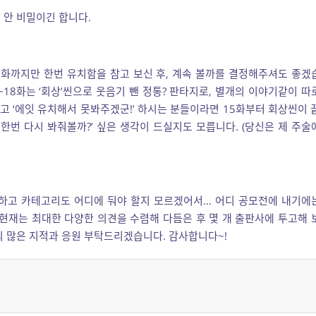
건 안 비밀이긴 합니다.
 3화까지만 한번 유치함을 참고 보신 후, 계속 볼까를 결정해주셔도 좋겠
5~18화는 ‘회상’씬으로 웃음기 뺀 정통? 판타지로, 별개의 이야기같이 따
고 ‘에잇 유치해서 못봐주겠군!’ 하시는 분들이라면 15화부터 회상씬이 
 한번 다시 봐줘볼까?’ 싶은 생각이 드실지도 모릅니다. (당신은 제 주술
뚱하고 카테고리도 어디에 둬야 할지 모르겠어서… 어디 공모전에 내기에
 현재는 최대한 다양한 의견을 수렴해 다듬은 후 몇 개 출판사에 투고해 
의 많은 지적과 응원 부탁드리겠습니다. 감사합니다~!