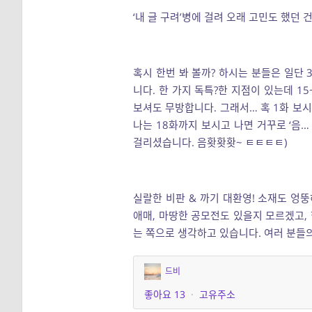
‘내 글 구려’병에 걸려 오래 고민도 했던 
혹시 한번 봐 볼까? 하시는 분들은 일단
니다. 한 가지 독특?한 지점이 있는데 1
보셔도 무방합니다. 그래서… 혹 1화 보시
나는 18화까지 보시고 나면 거꾸로 ‘음…
걸리셨습니다. 음홧홧홧~ ㅌㅌㅌㅌ)
실랄한 비판 & 까기 대환영! 소재도 엉
애매, 마땅한 공모전도 있을지 모르겠고,
는 쪽으로 생각하고 있습니다. 여러 분들
드비
좋아요
13
·
고유주소