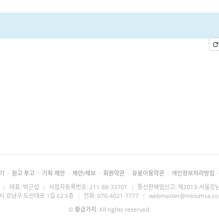
기
·
원고 투고
·
기획 제안
·
제안/제보
·
회원약관
·
유료이용약관
·
개인정보처리방침
·
|
대표: 박근섭
|
사업자등록번호: 211-88-33701
|
통신판매업신고: 제2013-서울강남
시 강남구 도산대로 1길 62 5층
|
전화: 070-4021-7777
|
webmaster@minumsa.c
©
황금가지
. All rights reserved.