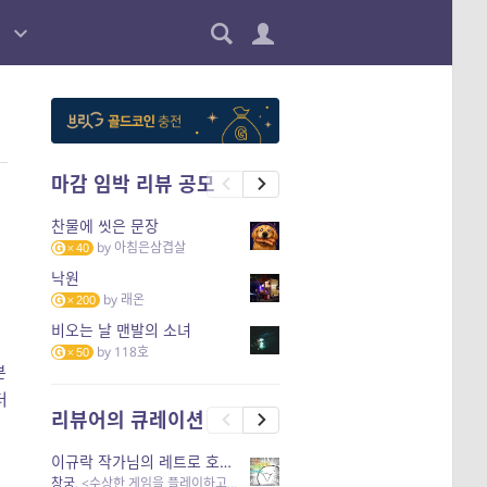
마감 임박 리뷰 공모
찬물에 씻은 문장
by
아침은삼겹살
40
낙원
by
래온
200
비오는 날 맨발의 소녀
by
118호
50
분
더
리뷰어의 큐레이션
이규락 작가님의 레트로 호러 리뷰
창궁
, <수상한 게임을 플레이하고 있어> 외 3개 작품