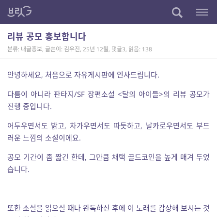
리뷰 공모 홍보합니다
분류: 내글홍보
,
글쓴이: 김우진
,
25년 12월
,
댓글3
,
읽음: 138
안녕하세요, 처음으로 자유게시판에 인사드립니다.
다름이 아니라 판타지/SF 장편소설 <달의 아이들>의 리뷰 공모가
진행 중입니다.
어두우면서도 밝고, 차가우면서도 따듯하고, 날카로우면서도 부드
러운 느낌의 소설이에요.
공모 기간이 좀 짧긴 한데, 그만큼 채택 골드코인을 높게 매겨 두었
습니다.
또한 소설을 읽으실 때나 완독하신 후에 이 노래를 감상해 보시는 것