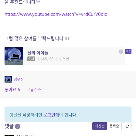
을 추천드립니다^^
https://www.youtube.com/watch?v=vrdCurV0oIc
그럼 많은 참여를 부탁드립니다🙇‍♂️
달의 아이들
판타지, SF
|
김우진
연재
김우진
좋아요
6
·
고유주소
댓글을 작성하려면
로그인
해야 합니다.
댓글
최신순
등록순
3