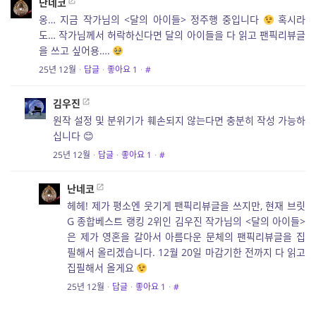
난네코
옹… 지금 작가님의 <달의 아이들> 정주행 중입니다
혹시라
도… 작가님께서 허락하신다면 달의 아이들을 다 읽고 팬픽리뷰글
을 쓰고 싶어용….
25년 12월
·
답글
·
좋아요
1
·
#
김우진
원작 설정 및 분위기가 훼손되지 않는다면 충분히 작성 가능하
십니다 😊
25년 12월
·
답글
·
좋아요
1
·
#
난네코
헤헤! 제가 평소엔 웃기게 팬픽리뷰글을 쓰지만, 현재 브릿
G 종합베스트 랭킹 2위인 김우진 작가님의 <달의 아이들>
은 제가 영혼을 갈아서 아름다운 문체의 팬픽리뷰글을 집
필해서 올리겠습니다. 12월 20일 마감기한 전까지 다 읽고
집필해서 올게요
25년 12월
·
답글
·
좋아요
1
·
#