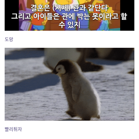
도망
빨리튀자