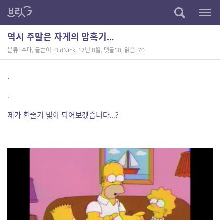
역시 주말은 자게의 암흑기…
분류: 수다
,
글쓴이: OldNick
,
17년 8월
,
댓글10
,
읽음: 70
.
.
제가 한줄기 빛이 되어보겠습니다…?