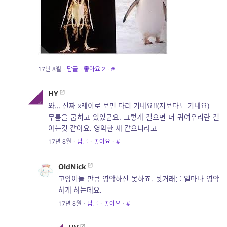
17년 8월
·
답글
·
좋아요
2
·
#
HY
와… 진짜 x레이로 보면 다리 기네요!!(저보다도 기네요)
무릎을 굽히고 있었군요. 그렇게 걸으면 더 귀여우리란 걸
아는것 같아요. 영악한 새 같으니라고
17년 8월
·
답글
·
좋아요
·
#
OldNick
고양이들 만큼 영악하진 못하죠. 뒷거래를 얼마나 영악
하게 하는데요.
17년 8월
·
답글
·
좋아요
·
#