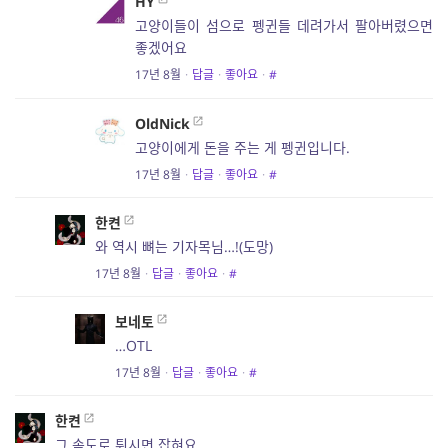
HY
고양이들이 섬으로 펭귄들 데려가서 팔아버렸으면
좋겠어요
17년 8월
·
답글
·
좋아요
·
#
OldNick
고양이에게 돈을 주는 게 펭귄입니다.
17년 8월
·
답글
·
좋아요
·
#
한켠
와 역시 뼈는 기자목님…!(도망)
17년 8월
·
답글
·
좋아요
·
#
보네토
…OTL
17년 8월
·
답글
·
좋아요
·
#
한켠
그 속도로 튀시면 잡혀요..