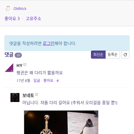
OldNick
좋아요
3
·
고유주소
댓글을 작성하려면
로그인
해야 합니다.
댓글
최신순
등록순
10
HY
펭귄은 왜 다리가 짧을까요
17년 8월
·
답글
·
좋아요
·
#
보네토
아닙니다. 쟈들 다리 길어요 (추워서 오리걸음 중일 뿐!)