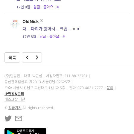
17년 8월
·
답글
·
좋아요
·
#
OldNick
다… 다리가 짧아서… 크흡… ㅠㅠ
17년 8월
·
답글
·
좋아요
·
#
목록
(주)민음인
대표: 박근섭
사업자번호:
211-88-33701
통신판매업신고: 제2013-서울강남-02625호
주소: 서울시 강남구 도산대로 1길 62 5층
전화: 070-4021-7777
문의
IP현황&문의
데스크탑 버전
©
황금가지
All rights reserved.