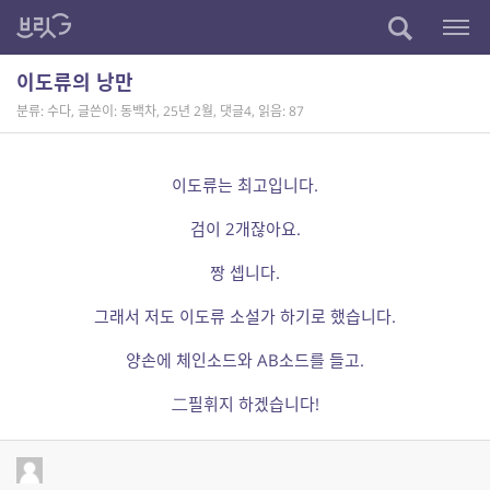
이도류의 낭만
분류: 수다
,
글쓴이: 동백차
,
25년 2월
,
댓글4
,
읽음: 87
이도류는 최고입니다.
검이 2개잖아요.
짱 셉니다.
그래서 저도 이도류 소설가 하기로 했습니다.
양손에 체인소드와 AB소드를 들고.
二필휘지 하겠습니다!