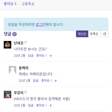
좋아요
5
·
고유주소
댓글을 작성하려면
로그인
해야 합니다.
댓글
최신순
등록순
4
난네코
나이트런 보시는 군요?
25년 2월
·
답글
·
좋아요
1
·
#
동백차
최애는 히페리온입니다.
25년 2월
·
답글
·
좋아요
1
·
#
무강이
(AB소드가 뭔지 몰라서 검색해본 사람)
25년 2월
·
답글
·
좋아요
1
·
#