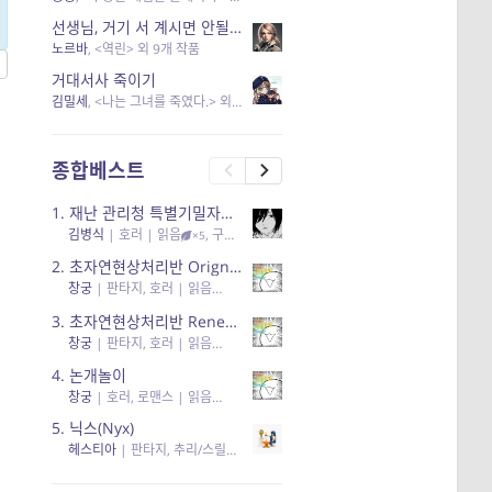
선생님, 거기 서 계시면 안될 것 같은데요-역할 클리셰를 비튼 작품들
노르바
, <역린> 외 9개 작품
거대서사 죽이기
김밀세
, <나는 그녀를 죽였다.> 외 1개 작품
종합베스트
1.
재난 관리청 특별기밀자료들
김병식
|
호러
| 읽음
, 구독
, 응원95, 리뷰3
×5
2.
초자연현상처리반 Orignal + True Ending
창궁
|
판타지, 호러
| 읽음
, 구독
, 응원6
×5
3.
초자연현상처리반 Renewal
창궁
|
판타지, 호러
| 읽음
, 구독
, 응원82, 리뷰4
×5
4.
논개놀이
창궁
|
호러, 로맨스
| 읽음
, 공감11, 응원25
×5
5.
닉스(Nyx)
헤스티아
|
판타지, 추리/스릴러
| 읽음
, 구독
, 응원434
×5