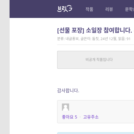
작품
리뷰
문학
[선물 포장] 소일장 참여합니다.
분류: 내글홍보
,
글쓴이: 둠칫
,
24년 12월
,
읽음: 91
크리스마스 날의 이상한 선물
판타지, 일반
|
이익명
중단편
감사합니다.
좋아요
5
·
고유주소