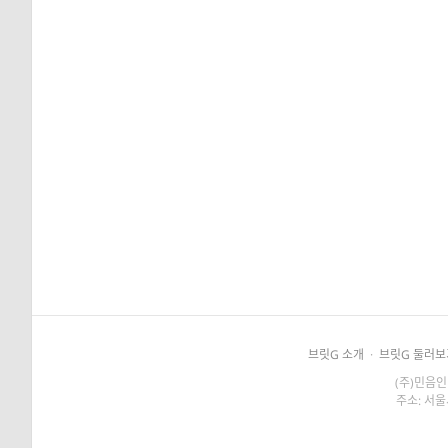
브릿G 소개
·
브릿G 둘러보
(주)민음인
주소: 서울