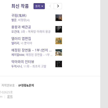
최신 작품
호러
귀림(鬼林)
별운
,
비형랑(4)
용왕과 배관공
오건대
,
3화 – 목욕탕 아래의 용궁
델러리 엽편집
델러리
,
너 뿐이야
예정된 장면들 – 1부 (먼저 죽어야 할 사람들)
제이알KIM
,
예정된 장면들 – 1부 (먼저 죽어야 할 사람들)
악마와의 인터뷰
두억시니
,
11화 – 최초의 고발
저작권보호
·
IP현황&문의
-02625호
om
|
문의