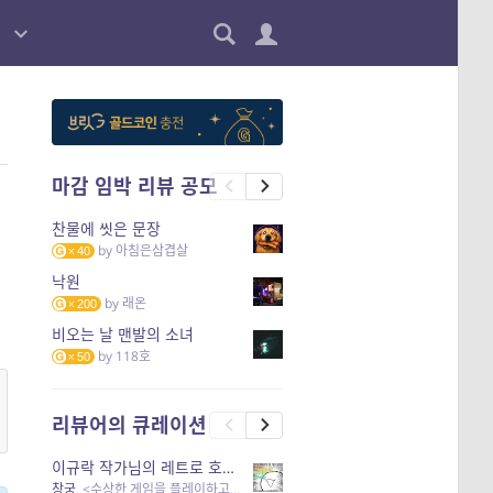
마감 임박 리뷰 공모
찬물에 씻은 문장
by
아침은삼겹살
40
낙원
by
래온
200
비오는 날 맨발의 소녀
by
118호
50
리뷰어의 큐레이션
이규락 작가님의 레트로 호러 리뷰
창궁
, <수상한 게임을 플레이하고 있어> 외 3개 작품