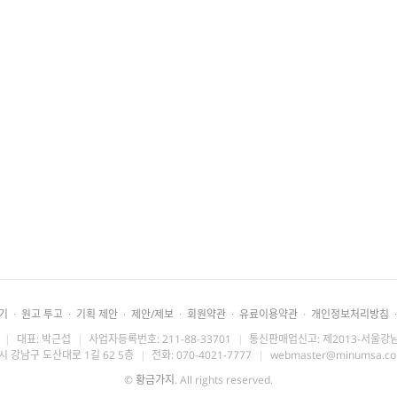
기
·
원고 투고
·
기획 제안
·
제안/제보
·
회원약관
·
유료이용약관
·
개인정보처리방침
·
|
대표: 박근섭
|
사업자등록번호: 211-88-33701
|
통신판매업신고: 제2013-서울강남
시 강남구 도산대로 1길 62 5층
|
전화: 070-4021-7777
|
webmaster@minumsa.c
©
황금가지
. All rights reserved.