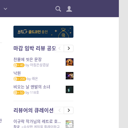
마감 임박 리뷰 공모
찬물에 씻은 문장
by
아침은삼겹살
40
낙원
by
래온
200
비오는 날 맨발의 소녀
by
118호
50
리뷰어의 큐레이션
한
이규락 작가님의 레트로 호러 리뷰
창궁
, <수상한 게임을 플레이하고 있어> 외 3개 작품