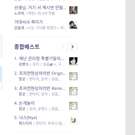
선생님, 거기 서 계시면 안될 것 같은데요-역할 클리셰를 비튼 작품들
노르바
, <역린> 외 9개 작품
거대서사 죽이기
김밀세
, <나는 그녀를 죽였다.> 외 1개 작품
종합베스트
1.
재난 관리청 특별기밀자료들
김병식
|
호러
| 읽음
, 구독
, 응원95, 리뷰3
×5
2.
초자연현상처리반 Orignal + True Ending
창궁
|
판타지, 호러
| 읽음
, 구독
, 응원6
×5
3.
초자연현상처리반 Renewal
창궁
|
판타지, 호러
| 읽음
, 구독
, 응원82, 리뷰4
×5
4.
논개놀이
창궁
|
호러, 로맨스
| 읽음
, 공감11, 응원25
×5
5.
닉스(Nyx)
헤스티아
|
판타지, 추리/스릴러
| 읽음
, 구독
, 응원434
×5