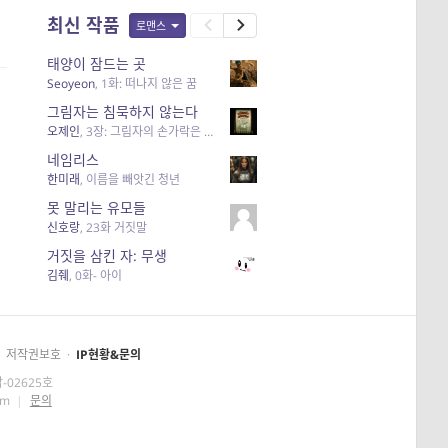
최신 작품
로맨스
태양이 잠드는 곳
Seoyeon
,
1화: 떠나지 않은 꿈
그림자는 침묵하지 않는다
오제인
,
3장: 그림자의 손가락은 흑건
네임리스
한미래
,
이름을 빼앗긴 청년
못 말리는 유모들
신호랑
,
23화 거짓말
거짓을 삼킨 자: 무생
김줴
,
0화- 아이
저작권보호
·
IP현황&문의
-02625호
om
|
문의