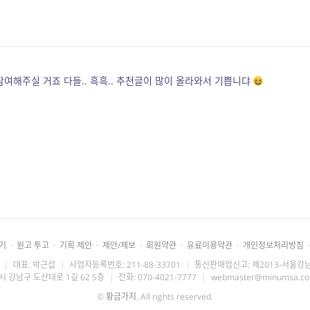
참여해주실 거죠 다들.. 흑흑.. 추천글이 많이 올라와서 기쁩니댜
기
·
원고 투고
·
기획 제안
·
제안/제보
·
회원약관
·
유료이용약관
·
개인정보처리방침
·
|
대표: 박근섭
|
사업자등록번호: 211-88-33701
|
통신판매업신고: 제2013-서울강남
시 강남구 도산대로 1길 62 5층
|
전화: 070-4021-7777
|
webmaster@minumsa.c
©
황금가지
. All rights reserved.