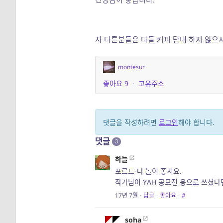
자 다른분들은 다들 커피 탐내 하지 않으시
montesur
좋아요
9
·
고유주소
댓글을 작성하려면
로그인
해야 합니다.
댓글
3
하늘
포르트-다 놀이 좋지요.
작가님이 YAH 공모전 용으로 쓰셨다
17년 7월
·
답글
·
좋아요
·
#
soha