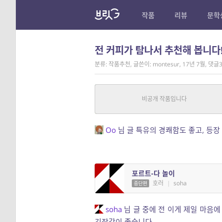
작품
리뷰
문학
전 커피가 탐나서 추천해 봅니다
분류: 작품추천
,
글쓴이: montesur
,
17년 7월
,
댓글
무너지는 어느 일요일의 오후
일반
|
Oo
중단편
Oo
님 글 특유의 경쾌함도 좋고, 등
포르트-다 놀이
호러
|
soha
중단편
soha
님 글 중에 전 이게 제일 마음에
긴장감이 좋습니다.