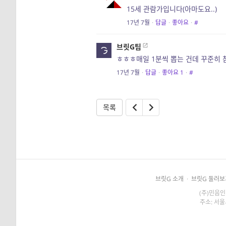
15세 관람가입니다(아마도요..)
17년 7월
·
답글
·
좋아요
·
#
브릿G팀
ㅎㅎㅎ매일 1분씩 뽑는 건데 꾸준히 
17년 7월
·
답글
·
좋아요
1
·
#
목록
브릿G 소개
·
브릿G 둘러보
(주)민음인
주소: 서울