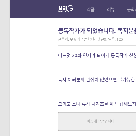
작품
리뷰
문학
등록작가가 되었습니다. 독자분
글쓴이: 무강이
,
17년 7월
,
댓글9
,
읽음: 125
어느덧 20화 연재가 되어서 등록작가 신
독자 여러분의 관심이 없었으면 불가능한
그리고 소녀 류하 시리즈를 아직 접해보지
소녀 류하 시리즈
판타지, 추리/스릴러
|
루날
연재