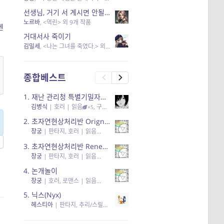
선생님, 거기 서 계시면 안될 것 같은데요-역할 클리셰를 비튼 작품들
노르바
, <역린> 외 9개 작품
엔
거대서사 죽이기
김밀세
, <나는 그녀를 죽였다.> 외 1개 작품
종합베스트
1.
재난 관리청 특별기밀자료들
김병식
|
호러
| 읽음
, 구독
, 응원95, 리뷰3
×5
2.
초자연현상처리반 Orignal + True Ending
창궁
|
판타지, 호러
| 읽음
, 구독
, 응원6
×5
3.
초자연현상처리반 Renewal
창궁
|
판타지, 호러
| 읽음
, 구독
, 응원82, 리뷰4
×5
4.
논개놀이
창궁
|
호러, 로맨스
| 읽음
, 공감11, 응원25
×5
5.
닉스(Nyx)
헤스티아
|
판타지, 추리/스릴러
| 읽음
, 구독
, 응원434
×5