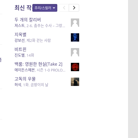
최신 작품
추리/스릴러
두 개의 칼리버
져스트
,
2-6. 춤추는 수사 – 그랑크뤼
지옥별
강보선
,
제2화 걷는 사람
비트윈
진도별
,
14화
플
백룸: 영원한 현실[Take 2]
에이든스헤븐
,
시즌 1-0 PROLOGUE
고독의 우물
허석
,
1화. 곰팡이의 날