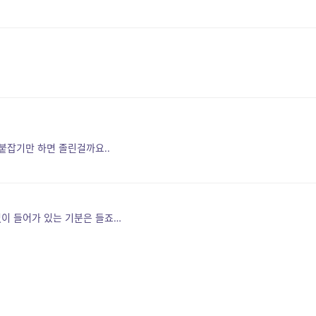
 붙잡기만 하면 졸린걸까요..
없이 들어가 있는 기분은 들죠…