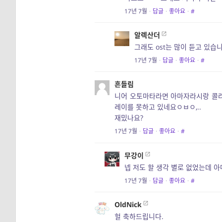
17년 7월
·
답글
·
좋아요
·
#
알렉산더
그래도 ost는 많이 듣고 있습
17년 7월
·
답글
·
좋아요
·
#
흔들림
니어 오토마타라면 아마자라시랑 콜라보
레이를 못하고 있네요ㅇㅂㅇ,..
재밌나요?
17년 7월
·
답글
·
좋아요
·
#
무강이
넵 저도 할 생각 별로 없었는데 아
17년 7월
·
답글
·
좋아요
·
#
OldNick
헐 축하드립니다.