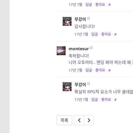
17년 7월
·
답글
·
좋아요
·
#
무강이
감사합니다!
17년 7월
·
답글
·
좋아요
·
#
montesur
축하합니다!
니어 오토마타.. 엔딩 봐야 하는데 왜
17년 7월
·
답글
·
좋아요
·
#
무강이
확실히 RPG적 요소가 너무 쓸데
17년 7월
·
답글
·
좋아요
·
#
목록