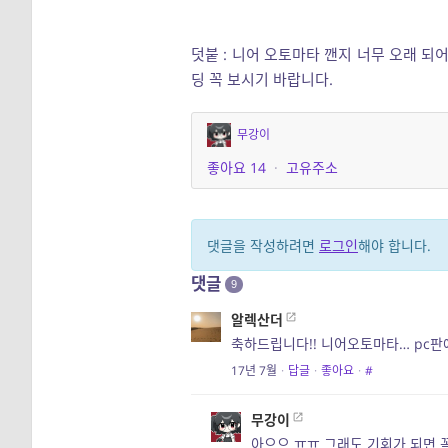
덧붙 : 니어 오토마타 깬지 너무 오래 되
딩 꼭 보시기 바랍니다.
무강이
좋아요
14
·
고유주소
댓글을 작성하려면
로그인
해야 합니다.
댓글
9
알렉산더
축하드립니다!! 니어오토마타… pc판
17년 7월
·
답글
·
좋아요
·
#
무강이
아으으 ㅠㅠ 그래도 기회가 되면 