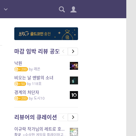
마감 임박 리뷰 공모
낙원
by
래온
200
비오는 날 맨발의 소녀
by
118호
50
경계의 처단자
by
도시10
200
리뷰어의 큐레이션
이규락 작가님의 레트로 호러 리뷰
창궁
, <수상한 게임을 플레이하고 있어> 외 3개 작품