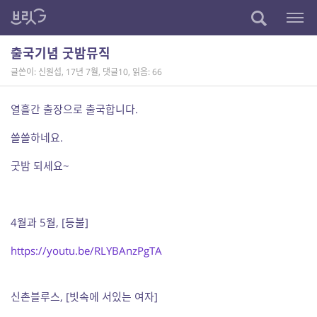
출국기념 굿밤뮤직
글쓴이: 신원섭
,
17년 7월
,
댓글10
,
읽음: 66
열흘간 출장으로 출국합니다.
쓸쓸하네요.
굿밤 되세요~
4월과 5월, [등불]
https://youtu.be/RLYBAnzPgTA
신촌블루스, [빗속에 서있는 여자]