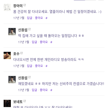
장아미
몸 건강히 잘 다녀오세요. 열흘이라니 제법 긴 일정이겠네요. :-)
17년 7월
·
답글
·
좋아요
·
#
신원섭
딱 집에 가고 싶을 때 돌아오는 일정입니다 ㅎㅎ
17년 7월
·
답글
·
좋아요
·
#
호수
다녀오시면 언제 한번 개인라디오 방송이라도 ㅋㅋ
17년 7월
·
답글
·
좋아요
·
#
신원섭
재밌겠네요 ㅎㅎ 하지만 저는 신비주의 컨셉으로 가겠습니다!!
17년 7월
·
답글
·
좋아요
·
#
보네토
어헉 또 다녀오십니까 ㅜㅜ 잘 다녀오세요!