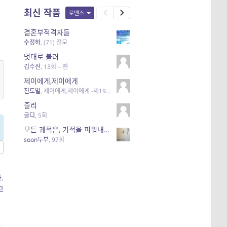
최신 작품
로맨스
결혼부적격자들
수정하
,
(71) 전모
멋대로 불러
김수진
,
13회 – 엔
제이에게,제이에게
진도별
,
제이에게,제이에게 -제19화-
줄리
글디
,
5회
모든 궤적은, 기적을 피워내기 위해 있다.
soon두부
,
97회
.
고