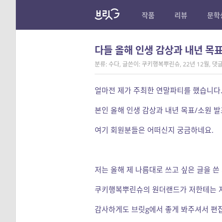
작품
리뷰
문학
다들 올해 인생 감상과 내년 목
분류: 수다
,
글쓴이: 쿠키행복뿌린슈
,
22년 12월
,
댓글
얼마전 제가 주최한 연말파티를 했습니다.
본인 올해 인생 감상과 내년 목표/소원 
여기 회원분들은 어떠신지 궁금하네요.
저는 올해 제 나름대로 쓰고 싶은 글을 쓴
쿠키행복뿌린슈의 원더랜드가 저한테는 저
감사하게도 브릿g에서 좋게 봐주셔서 편