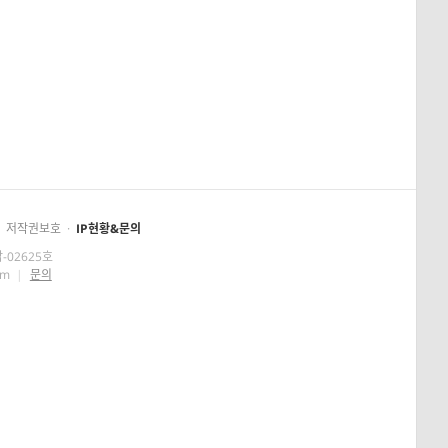
저작권보호
·
IP현황&문의
-02625호
om
|
문의