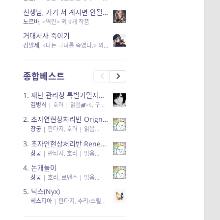
선생님, 거기 서 계시면 안될 것 같은데요-역할 클리셰를 비튼 작품들
노르바
, <역린> 외 9개 작품
거대서사 죽이기
김밀세
, <나는 그녀를 죽였다.> 외 1개 작품
종합베스트
1.
재난 관리청 특별기밀자료들
김병식
|
호러
| 읽음
, 구독
, 응원95, 리뷰3
×5
2.
초자연현상처리반 Orignal + True Ending
창궁
|
판타지, 호러
| 읽음
, 구독
, 응원6
×5
3.
초자연현상처리반 Renewal
창궁
|
판타지, 호러
| 읽음
, 구독
, 응원82, 리뷰4
×5
4.
논개놀이
창궁
|
호러, 로맨스
| 읽음
, 공감11, 응원25
×5
5.
닉스(Nyx)
헤스티아
|
판타지, 추리/스릴러
| 읽음
, 구독
, 응원434
×5