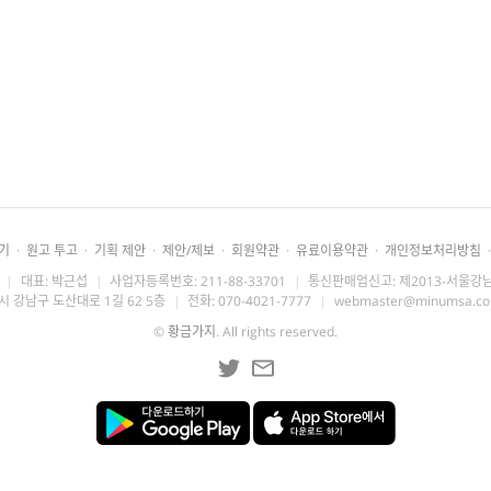
기
·
원고 투고
·
기획 제안
·
제안/제보
·
회원약관
·
유료이용약관
·
개인정보처리방침
·
|
대표: 박근섭
|
사업자등록번호: 211-88-33701
|
통신판매업신고: 제2013-서울강남
시 강남구 도산대로 1길 62 5층
|
전화: 070-4021-7777
|
webmaster@minumsa.c
©
황금가지
. All rights reserved.