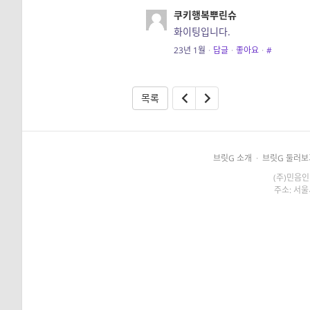
쿠키행복뿌린슈
화이팅입니다.
23년 1월
·
답글
·
좋아요
·
#
목록
브릿G 소개
·
브릿G 둘러보
(주)민음인
주소: 서울