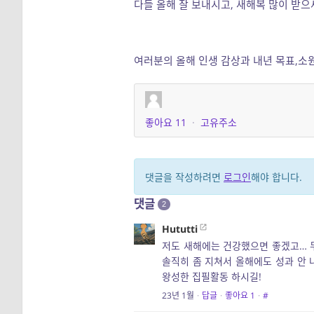
다들 올해 잘 보내시고, 새해복 많이 받으
여러분의 올해 인생 감상과 내년 목표,소
좋아요
11
·
고유주소
댓글을 작성하려면
로그인
해야 합니다.
댓글
2
Hututti
저도 새해에는 건강했으면 좋겠고… 
솔직히 좀 지쳐서 올해에도 성과 안 
왕성한 집필활동 하시길!
23년 1월
·
답글
·
좋아요
1
·
#