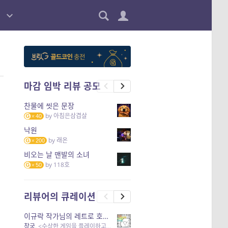
마감 임박 리뷰 공모
찬물에 씻은 문장
by
아침은삼겹살
40
낙원
by
래온
200
비오는 날 맨발의 소녀
by
118호
50
리뷰어의 큐레이션
이규락 작가님의 레트로 호러 리뷰
창궁
, <수상한 게임을 플레이하고 있어> 외 3개 작품