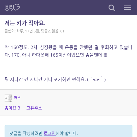
저는 키가 작아요.
글쓴이: 하루
,
17년 5월
,
댓글2
,
읽음: 61
딱 160정도. 2차 성징왔을 때 운동을 안했던 걸 후회하고 있습니
다. 170, 아니 하다못해 165이상이었으면 좋을텐데!!!!
뭐 지나간 건 지나간 거니 포기하면 편해요. ( ´•ω•｀)
하루
좋아요
3
·
고유주소
댓글을 작성하려면
로그인
해야 합니다.