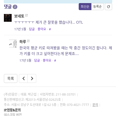
댓글
최신순
등록순
2
보네토
ㅜㅜㅜㅜㅜㅜ 제가 큰 잘못을 했습니다… OTL
17년 5월
·
답글
·
좋아요
·
#
하루
한국의 평균 키로 따져봤을 때는 딱 중간 정도이긴 합니다. 제
가 키를 더 크고 싶어한다는게 문제죠….
17년 5월
·
답글
·
좋아요
·
#
목록
(주)민음인
대표: 박근섭
사업자번호:
211-88-33701
통신판매업신고: 제2013-서울강남-02625호
주소: 서울시 강남구 도산대로 1길 62 5층
전화: 070-4021-7777
문의
IP현황&문의
데스크탑 버전