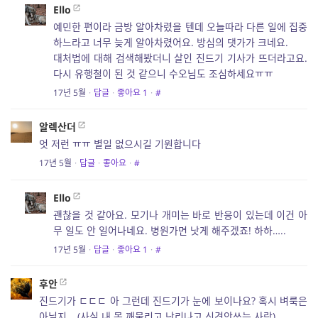
Ello
예민한 편이라 금방 알아차렸을 텐데 오늘따라 다른 일에 집중
하느라고 너무 늦게 알아차렸어요. 방심의 댓가가 크네요.
대처법에 대해 검색해봤더니 살인 진드기 기사가 뜨더라고요.
다시 유행철이 된 것 같으니 수오님도 조심하세요ㅠㅠ
17년 5월
·
답글
·
좋아요
1
·
#
알렉산더
엇 저런 ㅠㅠ 별일 없으시길 기원합니다
17년 5월
·
답글
·
좋아요
·
#
Ello
괜찮을 것 같아요. 모기나 개미는 바로 반응이 있는데 이건 아
무 일도 안 일어나네요. 병원가면 낫게 해주겠죠! 하하…..
17년 5월
·
답글
·
좋아요
1
·
#
후안
진드기가 ㄷㄷㄷ 아 그런데 진드기가 눈에 보이나요? 혹시 벼룩은
아닐지….(사실 내 몸 깨물리고 난리나고 신경안쓰는 사람)