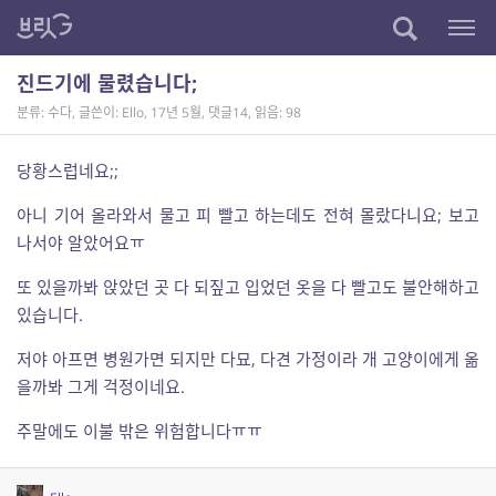
진드기에 물렸습니다;
분류: 수다
,
글쓴이: Ello
,
17년 5월
,
댓글14
,
읽음: 98
당황스럽네요;;
아니 기어 올라와서 물고 피 빨고 하는데도 전혀 몰랐다니요; 보고
나서야 알았어요ㅠ
또 있을까봐 앉았던 곳 다 되짚고 입었던 옷을 다 빨고도 불안해하고
있습니다.
저야 아프면 병원가면 되지만 다묘, 다견 가정이라 개 고양이에게 옮
을까봐 그게 걱정이네요.
주말에도 이불 밖은 위험합니다ㅠㅠ