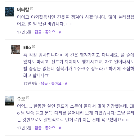
버터칼
아이고 야외활동시엔 긴옷을 챙겨야 하겠습니다. 많이 놀라셨겠
어요. 별 일 없길 바랍니다.ㅜㅜ
17년 5월
·
답글
·
좋아요
·
#
Ello
흑 걱정 감사합니다ㅠ 꼭 긴옷 챙겨가지고 다니세요. 풀 숲에
앉지도 마시고, 진드기 퇴치제도 챙기시고요. 자고 일어나서도
별 증상은 없는데 잠복기가 1주~3주 정도라고 하기에 조심하
려고 합니다ㅠ
17년 5월
·
답글
·
좋아요
·
#
수오
어억…… 한동안 살인 진드기 소문이 돌아서 많이 긴장했는데, Ell
o 님 말씀 듣고 문득 다리를 쓸어내려 보게 되었습니다; 그냥 물리
는 것만으로도 살인적으로 번거로워 지는 건데 욕보셨네요ㅠㅠ
17년 5월
·
답글
·
좋아요
·
#