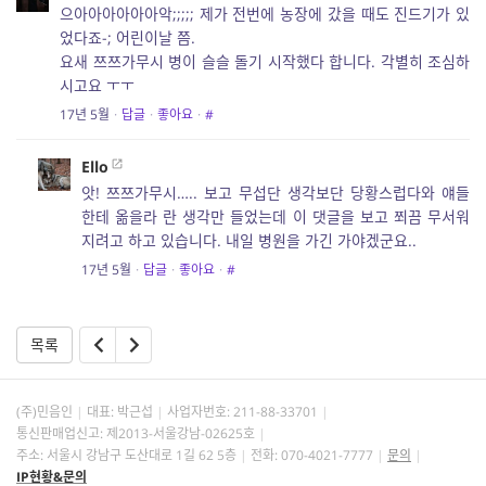
으아아아아아아악;;;;; 제가 전번에 농장에 갔을 때도 진드기가 있
었다죠-; 어린이날 쯤.
요새 쯔쯔가무시 병이 슬슬 돌기 시작했다 합니다. 각별히 조심하
시고요 ㅜㅜ
17년 5월
·
답글
·
좋아요
·
#
Ello
앗! 쯔쯔가무시….. 보고 무섭단 생각보단 당황스럽다와 얘들
한테 옮을라 란 생각만 들었는데 이 댓글을 보고 쬐끔 무서워
지려고 하고 있습니다. 내일 병원을 가긴 가야겠군요..
17년 5월
·
답글
·
좋아요
·
#
목록
(주)민음인
대표: 박근섭
사업자번호:
211-88-33701
통신판매업신고: 제2013-서울강남-02625호
주소: 서울시 강남구 도산대로 1길 62 5층
전화: 070-4021-7777
문의
IP현황&문의