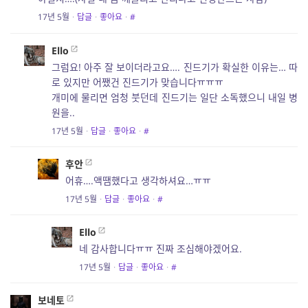
17년 5월
·
답글
·
좋아요
·
#
Ello
그럼요! 아주 잘 보이더라고요…. 진드기가 확실한 이유는… 따
로 있지만 어쨌건 진드기가 맞습니다ㅠㅠㅠ
개미에 물리면 엄청 붓던데 진드기는 일단 소독했으니 내일 병
원을..
17년 5월
·
답글
·
좋아요
·
#
후안
어휴….액땜했다고 생각하셔요…ㅠㅠ
17년 5월
·
답글
·
좋아요
·
#
Ello
네 감사합니다ㅠㅠ 진짜 조심해야겠어요.
17년 5월
·
답글
·
좋아요
·
#
보네토