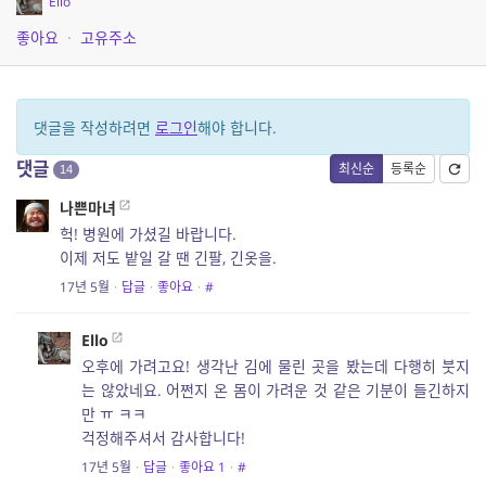
Ello
좋아요
·
고유주소
댓글을 작성하려면
로그인
해야 합니다.
댓글
최신순
등록순
14
나쁜마녀
헉! 병원에 가셨길 바랍니다.
이제 저도 밭일 갈 땐 긴팔, 긴옷을.
17년 5월
·
답글
·
좋아요
·
#
Ello
오후에 가려고요! 생각난 김에 물린 곳을 봤는데 다행히 붓지
는 않았네요. 어쩐지 온 몸이 가려운 것 같은 기분이 들긴하지
만 ㅠ ㅋㅋ
걱정해주셔서 감사합니다!
17년 5월
·
답글
·
좋아요
1
·
#