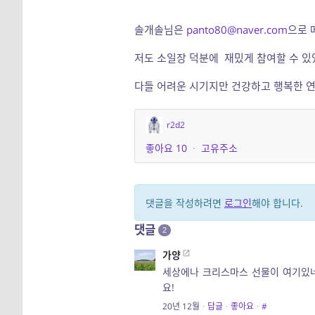
솔개솔님은
panto80@naver.com
으로 
저도 소일장 덕분에 재밌게 참여할 수 있
다들 어려운 시기지만 건강하고 행복한 
r2d2
좋아요
10
·
고유주소
댓글을 작성하려면
로그인
해야 합니다.
댓글
2
가양
세상에나 크리스마스 선물이 여기있네
요!
20년 12월
·
답글
·
좋아요
·
#