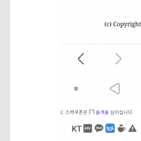
2. 스벅쿠폰은
솔개솔
님이십니다.