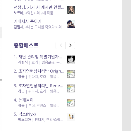
선생님, 거기 서 계시면 안될 것 같은데요-역할 클리셰를 비튼 작품들
노르바
, <역린> 외 9개 작품
거대서사 죽이기
김밀세
, <나는 그녀를 죽였다.> 외 1개 작품
종합베스트
1.
재난 관리청 특별기밀자료들
김병식
|
호러
| 읽음
, 구독
, 응원96, 리뷰3
×5
2.
초자연현상처리반 Orignal + True Ending
창궁
|
판타지, 호러
| 읽음
, 구독
, 응원6
×5
3.
초자연현상처리반 Renewal
창궁
|
판타지, 호러
| 읽음
, 구독
, 응원82, 리뷰4
×5
4.
논개놀이
창궁
|
호러, 로맨스
| 읽음
, 공감11, 응원25
×5
5.
닉스(Nyx)
헤스티아
|
판타지, 추리/스릴러
| 읽음
, 구독
, 응원434
×5