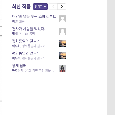
최신 작품
판타지
태양과 달을 쫓는 소녀 리부트
이엘
,
30화
천사가 사람을 먹었다.
볍새
,
7 – 30. 공명
평화통일의 길 – 2
이유하
,
평화통일의 길 – 2
평화통일의 길 – 1
이유하
,
평화통일의 길 – 1
황제 남매.
마로쉬카
,
29화-짐만 죽진 않을 테니까.