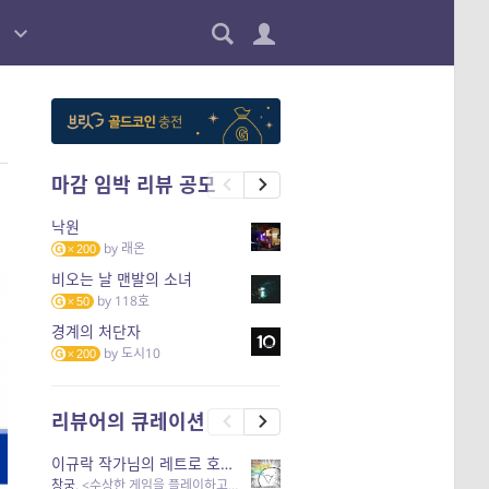
마감 임박 리뷰 공모
낙원
by
래온
200
비오는 날 맨발의 소녀
by
118호
50
경계의 처단자
by
도시10
200
리뷰어의 큐레이션
이규락 작가님의 레트로 호러 리뷰
창궁
, <수상한 게임을 플레이하고 있어> 외 3개 작품