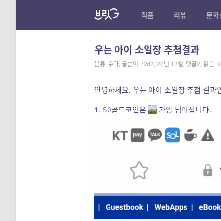
작품
리뷰
문학
우는 아이 소일장 추첨결과
분류: 수다
,
글쓴이: r2d2
,
20년 12월
,
댓글2
,
읽음: 9
안녕하세요. 우는 아이 소일장 추첨 결과
1. 50골드코인은
가양
님이십니다.