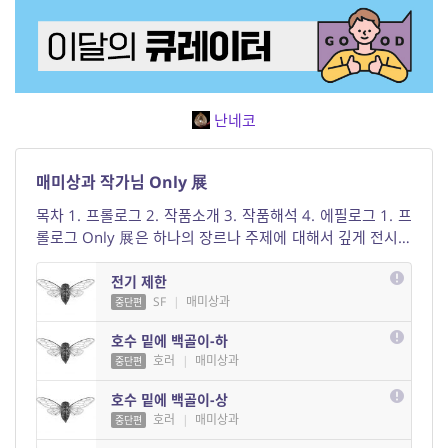
난네코
매미상과 작가님 Only 展
목차 1. 프롤로그 2. 작품소개 3. 작품해석 4. 에필로그 1. 프
롤로그 Only 展은 하나의 장르나 주제에 대해서 깊게 전시하
는 것을 뜻합니다. 브릿G에는 위대한 대문호들이 많이 계시
지만, 이번 리뷰어 큐레이션에서 딱 한 분, ‘매미상과’ 작가님
전기 제한
의 작품들만 다루고자 합니다. 본 큐레이션에선 매미상과 작
SF
|
매미상과
중단편
가님께서 ...
호수 밑에 백골이-하
호러
|
매미상과
중단편
호수 밑에 백골이-상
호러
|
매미상과
중단편