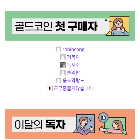
robincong
거북이
독서쥐
롤리팝
웅죠와랑도
근무중졸지않습니다