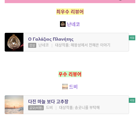
최우수 리뷰어
난네코
Ο Γαλάζιος Πλανήτης
난네코
|
대상작품: 해왕성에서 전해온 이야기
감상
우수 리뷰어
드비
다진 마늘 보다 고추장
드비
|
대상작품: 송곳니를 부탁해
공모(비평)