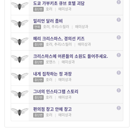
도쿄 가부키초 큐브 호텔 괴담
호러
|
매미상과
중단편
밀리언 달러 좀비
호러, 추리/스릴러
|
매미상과
연재
메리 크리스마스, 경의선 키즈
호러, 추리/스릴러
|
매미상과
중단편
크리스마스에 어른들의 소원도 들어주세요.
로맨스
|
매미상과
중단편
내게 집착하는 정 과장
호러
|
매미상과
중단편
그녀의 인스타그램 스토리
호러
|
매미상과
중단편
편의점 창고 안에 창고
호러
|
매미상과
중단편