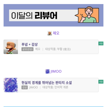
제오
푸념 + 감상
제오
|
대상작품: 부활 (復活)
공모(감상)
JIMOO
현실의 경계를 뛰어넘는 판타지 소설
JIMOO
|
대상작품: 인어학 개론
감상