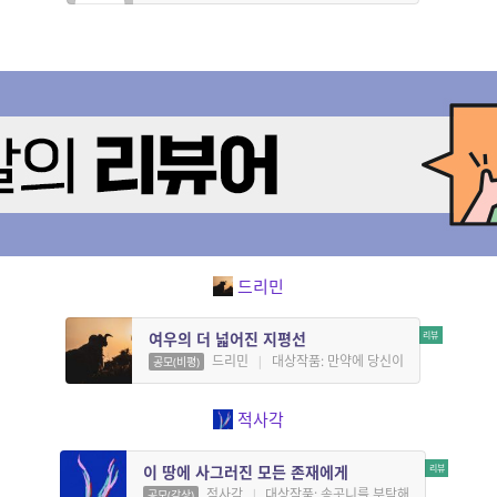
드리민
여우의 더 넓어진 지평선
드리민
|
대상작품: 만약에 당신이
공모(비평)
적사각
이 땅에 사그러진 모든 존재에게
적사각
|
대상작품: 송곳니를 부탁해
공모(감상)