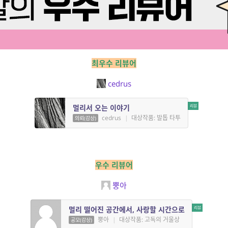
최우수 리뷰어
cedrus
멀리서 오는 이야기
cedrus
|
대상작품: 발톱 타투
의뢰(감상)
우수 리뷰어
뿡아
멀리 떨어진 공간에서, 사랑할 시간으로
뿡아
|
대상작품: 고독의 거울상
공모(감상)