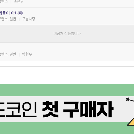
로맨스
|
조은별
괴물이 아니야
로맨스, 일반
|
구름사탕
리를 번역하는 방식
일반, 로맨스
|
김성호
로맨스, 일반
|
박현우