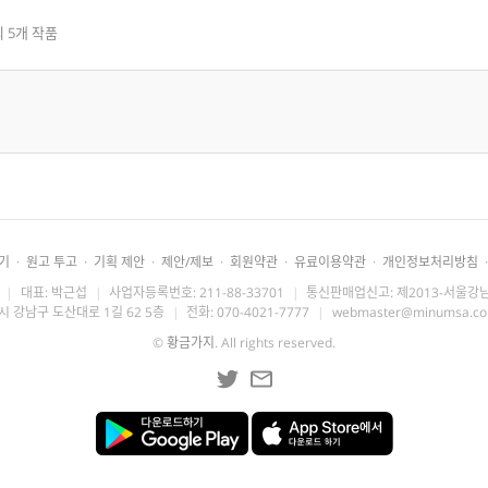
 5개 작품
기
·
원고 투고
·
기획 제안
·
제안/제보
·
회원약관
·
유료이용약관
·
개인정보처리방침
·
|
대표: 박근섭
|
사업자등록번호: 211-88-33701
|
통신판매업신고: 제2013-서울강남
시 강남구 도산대로 1길 62 5층
|
전화: 070-4021-7777
|
webmaster@minumsa.c
©
황금가지
. All rights reserved.