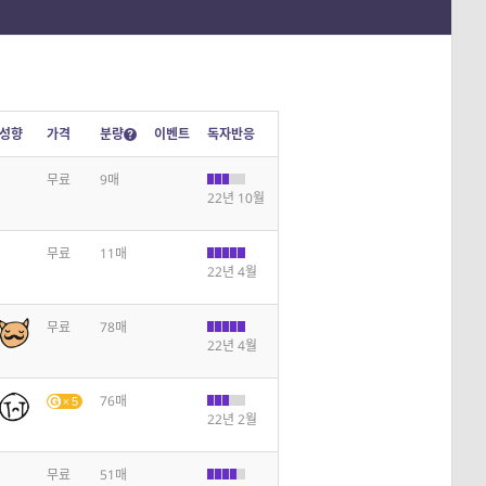
성향
가격
분량
이벤트
독자반응
무료
9매
22년 10월
무료
11매
22년 4월
무료
78매
22년 4월
76매
5
22년 2월
무료
51매