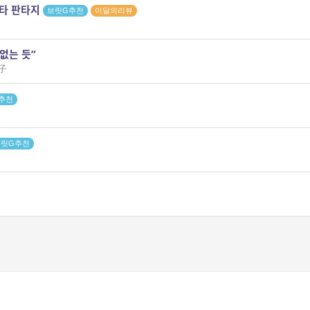
타 판타지
브릿G추천
이달의리뷰
없는 듯”
淑子
추천
브릿G추천