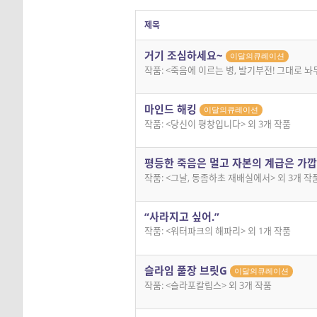
제목
거기 조심하세요~
이달의큐레이션
작품: <죽음에 이르는 병, 발기부전! 그대로 놔
마인드 해킹
이달의큐레이션
작품: <당신이 평창입니다> 외 3개 작품
평등한 죽음은 멀고 자본의 계급은 가
작품: <그날, 동좀하초 재배실에서> 외 3개 작
“사라지고 싶어.”
작품: <워터파크의 해파리> 외 1개 작품
슬라임 풀장 브릿G
이달의큐레이션
작품: <슬라포칼립스> 외 3개 작품