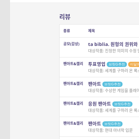
리뷰
종류
제목
ta biblia. 원형의 권
공모(감상)
대상작품: 진정한 의미의 수정 
투표영업
팬아트&캘리
브릿G추천
이달
대상작품: 세계를 구하러 온 록
팬아트
팬아트&캘리
브릿G추천
대상작품: 수상한 게임을 플레
응원 팬아트
팬아트&캘리
브릿G추천
대상작품: 세계를 구하러 온 록
팬아트
팬아트&캘리
브릿G추천
대상작품: 현대 마녀학 입문