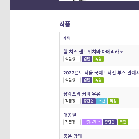
작품
제목
햄 치즈 샌드위치와 아메리카노
작품정보
엽편
독점
2022년도 서울 국제도서전 부스 관계자
작품정보
엽편
독점
삼각포리 커피 우유
작품정보
중단편
추천
독점
대공원
작품정보
브릿G계약
중단편
독점
붉은 망태