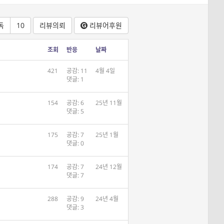
독
10
리뷰의뢰
리뷰어
후원
조회
반응
날짜
421
공감: 11
4월 4일
댓글: 1
154
공감: 6
25년 11월
댓글: 5
175
공감: 7
25년 1월
댓글: 0
174
공감: 7
24년 12월
댓글: 7
288
공감: 9
24년 4월
댓글: 3