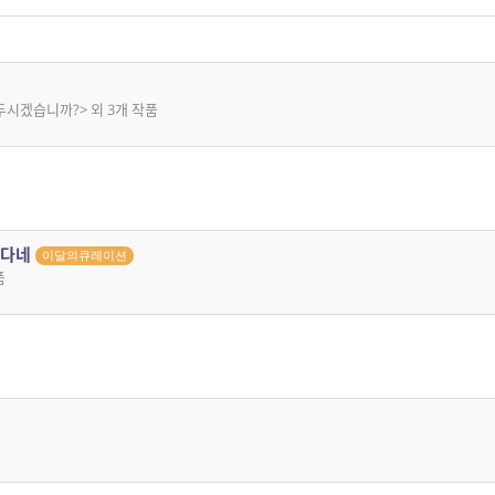
두시겠습니까?> 외 3개 작품
깝다네
이달의큐레이션
품