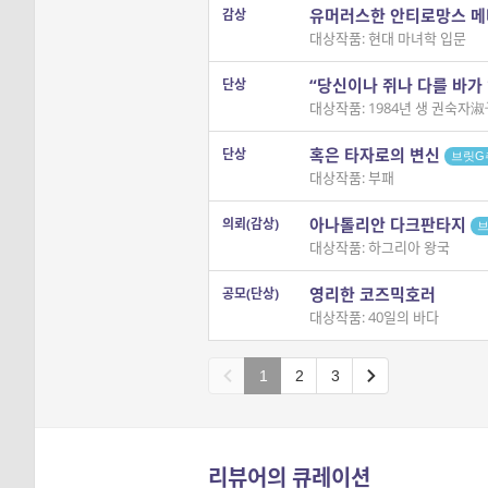
유머러스한 안티로망스 메
감상
대상작품: 현대 마녀학 입문
“당신이나 쥐나 다를 바가 
단상
대상작품: 1984년 생 권숙자
혹은 타자로의 변신
단상
브릿G
대상작품: 부패
아나톨리안 다크판타지
의뢰(감상)
대상작품: 하그리아 왕국
영리한 코즈믹호러
공모(단상)
대상작품: 40일의 바다
1
2
3
리뷰어의 큐레이션