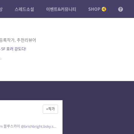
상
스레드소설
이벤트&커뮤니티
SHOP
 등록작가, 추천리뷰어
 SF 호러 강도다!
.
+작가
kkh105407@naver.com 블루스카이 @brishbright.bsky.social