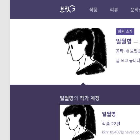
작품
리뷰
문학
회원 소개
일월명
—
꼼짝 마! 브릿G
글 쓰고 놉니다
일월명
의
작가 계정
일월명
작품 22편