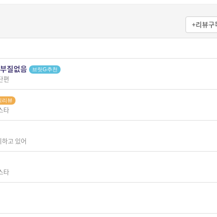
+리뷰구
위와 부질없음
브릿G추천
단편
의리뷰
스타
이하고 있어
스타