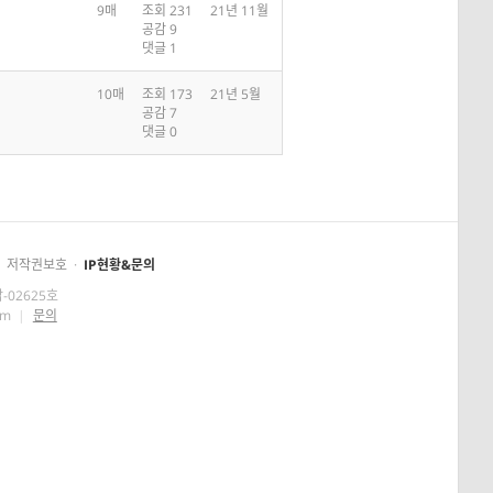
9매
조회 231
21년 11월
공감 9
댓글 1
10매
조회 173
21년 5월
공감 7
댓글 0
저작권보호
·
IP현황&문의
-02625호
om
|
문의