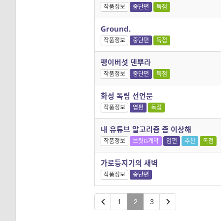
작품정보
중단편
독점
Ground.
작품정보
중단편
독점
팽이버섯 덴뿌라
작품정보
중단편
독점
화성 독립 선언문
작품정보
엽편
독점
내 유튜브 알고리즘 좀 이상해
작품정보
브릿G계약
엽편
추천
독점
가로등지기의 새벽
작품정보
중단편
1
2
3