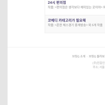
24시 편의점
작품: <편의점은 생각보다 재미있는 곳이야> 외
코메디 카테고리가 필요해
작품: <흔한 체스경기 중계방송> 외 6개 작품
브릿G 소개
·
브릿G 둘러보
(주)민음인
주소: 서울