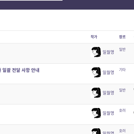
작가
장르
일반
일월명
 일괄 전달 사항 안내
기타
일월명
일반
일월명
호러
일월명
호러
일월명