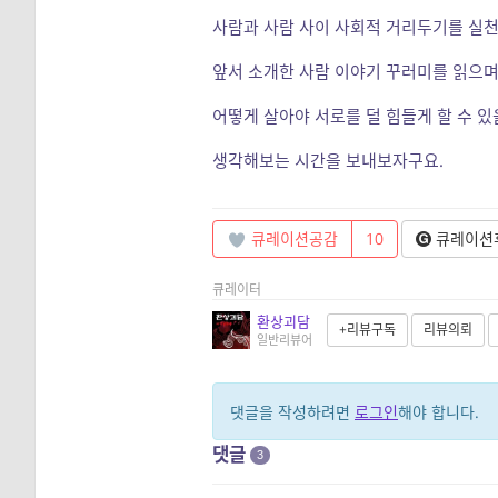
사람과 사람 사이 사회적 거리두기를 실천
앞서 소개한 사람 이야기 꾸러미를 읽으며
어떻게 살아야 서로를 덜 힘들게 할 수 있
생각해보는 시간을 보내보자구요.
큐레이션공감
10
큐레이션
큐레이터
환상괴담
+리뷰구독
리뷰의뢰
일반리뷰어
댓글을 작성하려면
로그인
해야 합니다.
댓글
3