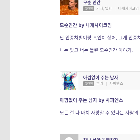
모순 인간
기타, 일반
|
나개사이코임
중단편
모순인간 by 나개사이코임
난 인종차별이랑 흑인이 싫어, 그게 인종
나는 맞고 너는 틀린 모순인간 이야기.
아낌없이 주는 남자
호러
|
사피엔스
중단편
아낌없이 주는 남자 by 사피엔스
모든 걸 다 바쳐 사랑할 수 있다는 사람의
하나 낳아 몰빵하자