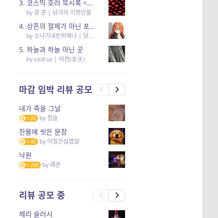
3. 코스믹 호러 묵시록 <남극의 이방인들> 리뷰
by
광 쿤
|
남극의 이방인들
4. 상흔의 절제가 아닌 포용의 고찰… <당신의 어둠을 안아요>
by
소나기내린뒤해나
|
당신의 어둠을 안아요
5. 하늘과 하늘 아닌 곳
by
cedrus
|
비천(非天)
마감 임박 리뷰 공모
내가 죽을 그날
by
청슬
20
찬물에 씻은 문장
by
아침은삼겹살
40
낙원
by
래온
200
리뷰 공모 중
체리 슬러시