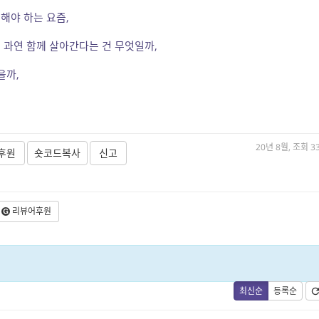
해야 하는 요즘,
 과연 함께 살아간다는 건 무엇일까,
을까,
20년 8월, 조회 3
후원
숏코드복사
신고
리뷰어후원
최신순
등록순