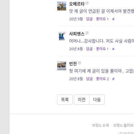
오메르타
앗 제 글이 언급된 걸 이제서야 발견
20년 9월
·
답글
·
좋아요
1
·
#
사피엔스
어머나…감사합니다. 저도 사실 사람이
20년 8월
·
답글
·
좋아요
1
·
#
민진
헛 여기에 제 글이 있을 줄이야.. 고
20년 8월
·
답글
·
좋아요
2
·
#
목록
이전
다음
브릿G 소개
·
브릿G 둘러보
(주)민음인