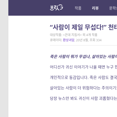
작품
리뷰
문학
“사람이 제일 무섭다!” 천
대상작품: <꼰대 지침서> 외 4개 작품
큐레이터:
환상괴담
, 20년 8월, 조회 334
죽은 사람이 뭐가 무섭냐, 살아있는 사람이
어디선가 귀신 이야기가 나올 때면 누구 
개인적으로 동감입니다. 죽은 사람도 결국
살아있는 사람이 더 위험하다는 주의이기도
당장 뉴스만 봐도 귀신이 사람 괴롭혔다는