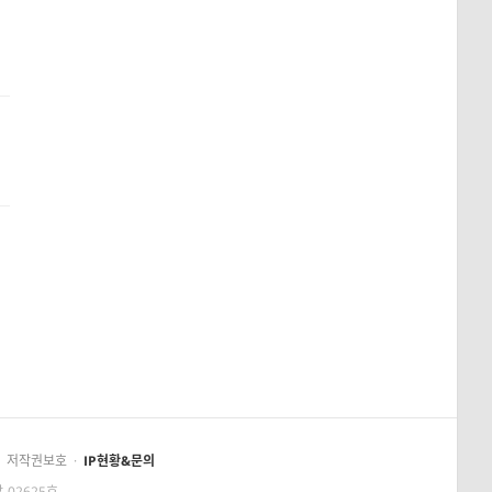
저작권보호
·
IP현황&문의
-02625호