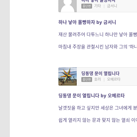
기타
|
금서니
중단편
하나 낳아 몰빵하자 by 금서니
재산 물려주어 다투느니 하나만 낳아 몰빵
마침내 주장을 관철시킨 남자와 그의 ‘하나
딩동댕 문이 열립니다
호러
|
오메르타
중단편
딩동댕 문이 열립니다 by 오메르타
날갯짓을 하고 싶지만 세상은 그녀에게 분
쉽게 열리지 않는 문과 맞지 않는 열쇠 이