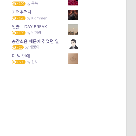
by
용복
100
기억추적자
by
KRimmer
120
일출 – DAY BREAK
by
남이랑
100
층간소음 때문에 겪었던 일
by
배짱이
25
이 밤 안에
by
진샤
500