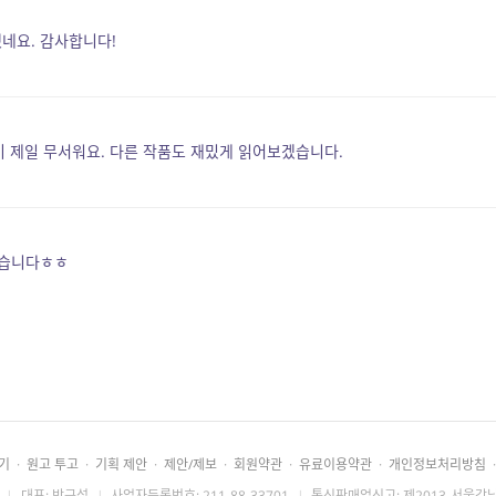
했네요. 감사합니다!
 제일 무서워요. 다른 작품도 재밌게 읽어보겠습니다.
맙습니다ㅎㅎ
기
·
원고 투고
·
기획 제안
·
제안/제보
·
회원약관
·
유료이용약관
·
개인정보처리방침
·
|
대표: 박근섭
|
사업자등록번호: 211-88-33701
|
통신판매업신고: 제2013-서울강남