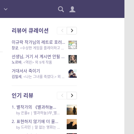
리뷰어 큐레이션
이규락 작가님의 레트로 호러 리뷰
창궁
, <수상한 게임을 플레이하고 있어> 외 3개 작품
선생님, 거기 서 계시면 안될 것 같은데요-역할 클리셰를 비튼 작품들
노르바
, <역린> 외 9개 작품
거대서사 죽이기
김밀세
, <나는 그녀를 죽였다.> 외 1개 작품
인기 리뷰
1. 별작가의 《별과하늘의 오케스트라》
by
은율e
|
별과하늘3부_별과하늘의 오케스트라
2. 표현하지 않기에 더 울림이 있는
by
드리민
|
말 없는 영화는 하룻밤에 몇 리를 갈 수 있을까