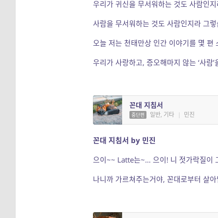
우리가 귀신을 무서워하는 것도 사람인지
사람을 무서워하는 것도 사람인지라 그렇
오늘 저는 천태만상 인간 이야기를 몇 편
우리가 사랑하고, 증오해마지 않는 ‘사람’
꼰대 지침서
일반, 기타
|
민진
중단편
꼰대 지침서 by 민진
으이~~ Latte는~… 으이! 니 젓가락질이 
나니까 가르쳐주는거야, 꼰대로부터 살아