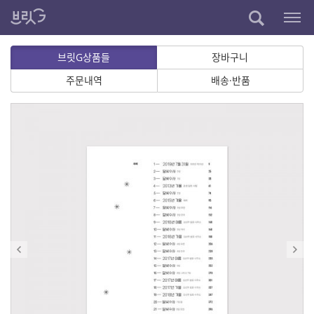
브릿G상품들
장바구니
주문내역
배송·반품