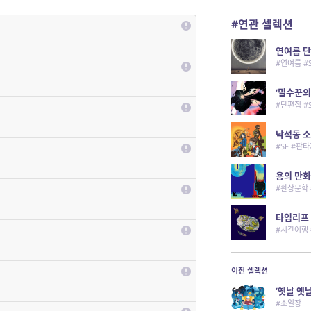
#연관 셀렉션
연여름 단
#연여름 #
‘밀수꾼의
#단편집 #
낙석동 소
#SF #판
용의 만화
#환상문학 
타임리프 
#시간여행 
이전 셀렉션
‘옛날 옛
#소일장