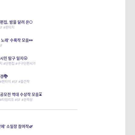
편집, 밤을 달려 온🌕
SF #판타지
 노래’ 수록작 모음👀
SF
시민 탐구 일지🌝
타지 #단편집 #구구단편서가
경🐉
#판타지 #SF #출간작
공모전 역대 수상작 모음⌛
#타임리프 #SF #문학상
날에’ 소일장 참여작🌿