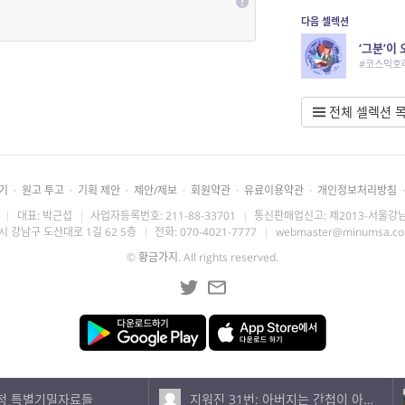
다음 셀렉션
‘그분’이
#코스믹호
전체 셀렉션 
기
·
원고 투고
·
기획 제안
·
제안/제보
·
회원약관
·
유료이용약관
·
개인정보처리방침
·
|
대표: 박근섭
|
사업자등록번호: 211-88-33701
|
통신판매업신고: 제2013-서울강남
시 강남구 도산대로 1길 62 5층
|
전화: 070-4021-7777
|
webmaster@minumsa.c
©
황금가지
. All rights reserved.
청 특별기밀자료들
지워진 31번: 아버지는 간첩이 아니었다