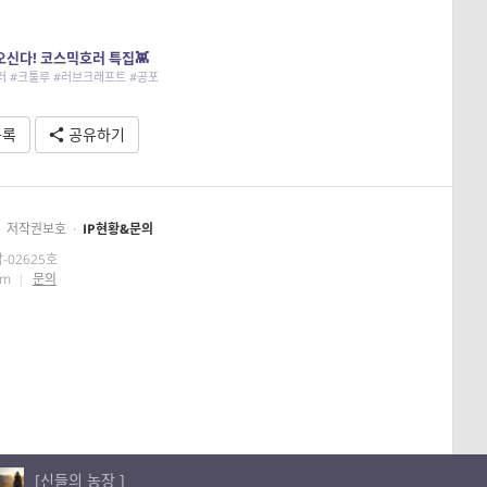
 오신다! 코스믹호러 특집👾
러 #크툴루 #러브크래프트 #공포
목록
공유하기
저작권보호
·
IP현황&문의
-02625호
om
|
문의
[신들의 농장 ]