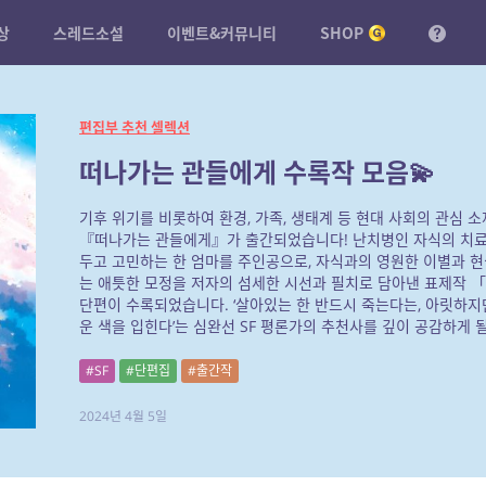
상
스레드소설
이벤트&커뮤니티
SHOP
편집부 추천 셀렉션
떠나가는 관들에게 수록작 모음💫
기후 위기를 비롯하여 환경, 가족, 생태계 등 현대 사회의 관심 소
『떠나가는 관들에게』가 출간되었습니다! 난치병인 자식의 치료
두고 고민하는 한 엄마를 주인공으로, 자식과의 영원한 이별과 
는 애틋한 모정을 저자의 섬세한 시선과 필치로 담아낸 표제작 
단편이 수록되었습니다. ‘살아있는 한 반드시 죽는다는, 아릿하지
운 색을 입힌다’는 심완선 SF 평론가의 추천사를 깊이 공감하게 
#SF
#단편집
#출간작
2024년 4월 5일