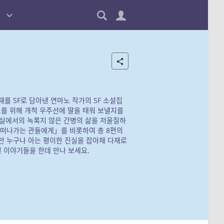
재를 SF로 담아낸 연마노 작가의 SF 소설집
를 위해 개척 우주선에 딸을 태워 보낼지를
현실에서의 녹록지 않은 간병의 삶을 저울질하
「떠나가는 관들에게」를 비롯하여 총 8편의
만 누구나 아는 평이한 진실을 잡아채 다채로
될 이야기들을 한데 만나 보세요.