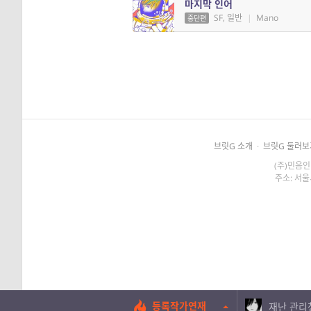
마지막 인어
SF, 일반
|
Mano
중단편
브릿G 소개
·
브릿G 둘러보
(주)민음인
주소: 서울
등록작가연재
재난 관리