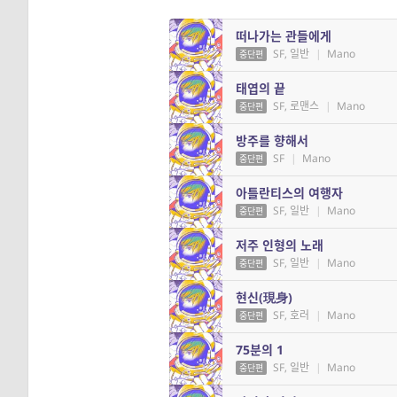
떠나가는 관들에게
SF, 일반
|
Mano
중단편
태엽의 끝
SF, 로맨스
|
Mano
중단편
방주를 향해서
SF
|
Mano
중단편
아틀란티스의 여행자
SF, 일반
|
Mano
중단편
저주 인형의 노래
SF, 일반
|
Mano
중단편
현신(現身)
SF, 호러
|
Mano
중단편
75분의 1
SF, 일반
|
Mano
중단편