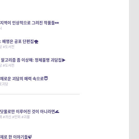
지역이 인상적으로 그려진 작품들👀
시
: 배명은 공포 단편집🌪️
담 #도서전
 알고리즘 좀 이상해: 정체불명 괴담집▶️
담 #도서전
채로운 괴담의 매력 속으로😇
공포괴담
닷물로만 이루어진 것이 아니라면🌊
래 #귀신 #인외 #괴물
재로 한 이야기들🍃