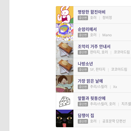
명랑한 함진아비
호러
|
정비정
중단편
순암리에서
호러
|
Mano
중단편
조악리 거주 안내서
판타지, 호러
|
코코아드림
중단편
나방소년
SF, 판타지
|
코코아드림
중단편
가장 맑은 날에
추리/스릴러
|
Xx
중단편
앞뜰과 뒷동산에
추리/스릴러, 호러
|
치즈
중단편
담쟁이 집
호러
|
공포문학 단편선
중단편