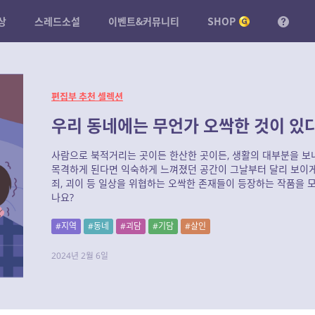
상
스레드소설
이벤트&커뮤니티
SHOP
편집부 추천 셀렉션
우리 동네에는 무언가 오싹한 것이 있다
사람으로 북적거리는 곳이든 한산한 곳이든, 생활의 대부분을 
목격하게 된다면 익숙하게 느껴졌던 공간이 그날부터 달리 보이게 
죄, 괴이 등 일상을 위협하는 오싹한 존재들이 등장하는 작품을 
나요?
#지역
#동네
#괴담
#기담
#살인
2024년 2월 6일