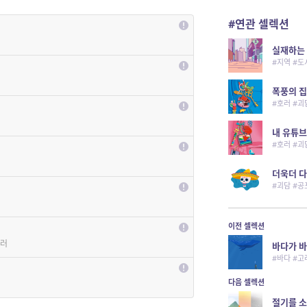
#연관 셀렉션
실재하는 
#지역 #도
폭풍의 집
#호러 #괴
내 유튜브
#호러 #괴
더욱더 다
#괴담 #
이전 셀렉션
셀러
바다가 바
#바다 #고
다음 셀렉션
절기를 소