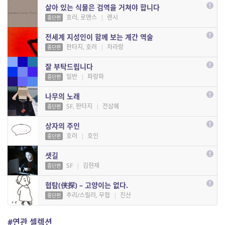
살아 있는 식물은 검역을 거쳐야 합니다
호러, 로맨스
|
렌시
중단편
전세계 지성인이 함께 보는 계간 역술
판타지, 호러
|
차라랑
중단편
잘 부탁드립니다
일반
|
파랑파
중단편
나무의 노래
SF, 판타지
|
전삼혜
중단편
상자의 주인
호러
|
호인
중단편
샛길
SF
|
김현재
중단편
협탐(侠探) – 고양이는 없다.
추리/스릴러, 무협
|
진산
중단편
#연관 셀렉션