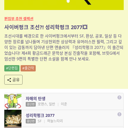
편집부 추천 셀렉션
사이버펑크 조선?! 성리학펑크 2077💥
조선시대를 배경으로 한 사이버펑크에서부터 SF, 환상, 공포, 일상 등 다
양한 장르를 넘나들며 기상천외한 상상력과 유머러스한 필력, 그리고 깊
이 있는 감동까지 담아낸 단편 앤솔러지 『성리학펑크 2077』이 출간되
었습니다! 제4회 황금드래곤 문학상 본심 진출작을 포함해, 브릿G에서
엄선한 9편의 특별한 단편 소설을 함께 만나 보세요.
#단편집
#출간작
공유
자매의 탄생
로맨스, 일반
|
이준
중단편
성리학펑크 2077
SF
|
하늘느타리
중단편