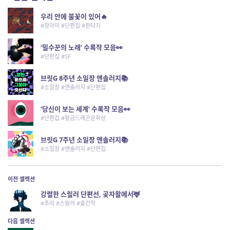
우리 안에 불꽃이 있어🔥
#장아미 #단편집 #판타지
‘밀수꾼의 노래’ 수록작 모음👀
#단편집 #SF
브릿G 8주년 소일장 앤솔러지📚
#소일장 #앤솔러지 #단편집
‘당신이 보는 세계’ 수록작 모음👀
#단편집 #황금드래곤문학상
브릿G 7주년 소일장 앤솔러지📚
#소일장 #앤솔러지 #단편집
이전 셀렉션
강렬한 스릴러 단편선, 곶자왈에서🦌
#추리 #스릴러 #출간작
다음 셀렉션