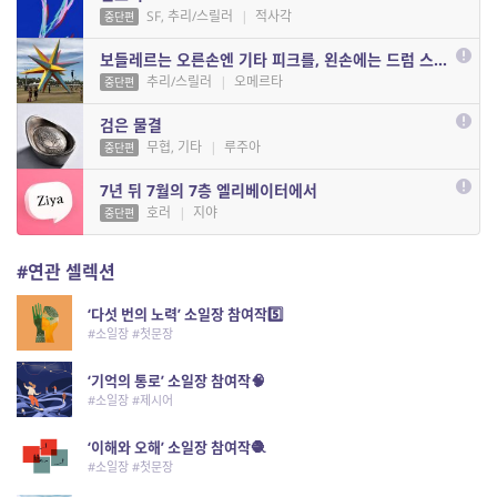
SF, 추리/스릴러
|
적사각
중단편
보들레르는 오른손엔 기타 피크를, 왼손에는 드럼 스틱을 들고 나타난다.
추리/스릴러
|
오메르타
중단편
검은 물결
무협, 기타
|
루주아
중단편
7년 뒤 7월의 7층 엘리베이터에서
호러
|
지야
중단편
#연관 셀렉션
‘다섯 번의 노력’ 소일장 참여작5️⃣
#소일장 #첫문장
‘기억의 통로’ 소일장 참여작🧠
#소일장 #제시어
‘이해와 오해’ 소일장 참여작🧶
#소일장 #첫문장