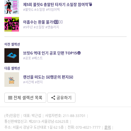
제5회 불릿G 총알탄 타자기 소일장 참여작💣
#불릿G #소일장 #타임어택
아홉수는 환불 불가!9️⃣🙅‍♀️
#9주년 #소일장 #앤솔러지
이전 셀렉션
브릿G 역대 인기 공포 단편 TOP15😨
#공포 #베스트
다음 셀렉션
랜선을 떠도는 ✉️행운의 편지✉️
#서간체 #편지
전체 셀렉션 목록
공유하기
(주)민음인
대표: 박근섭
사업자번호:
211-88-33701
통신판매업신고: 제2013-서울강남-02625호
주소: 서울시 강남구 도산대로 1길 62 5층
전화: 070-4021-7777
문의