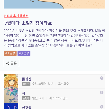
편집부 추천 셀렉션
‘7월마다’ 소일장 참여작🌊
2022년 브릿G 소일장 ‘7월마다’ 참여작을 한데 모아 소개합니다. Mik 작
가님이 열어 주신 이번 소일장은 “매년 7월마다 일어나는 일이 있다.”라
는 문장을 작품의 첫 문장으로 쓴 다양한 작품들이 모였습니다. 여름 나
기 방법으로 재미있는 소일장 참여작을 읽어 보는 건 어떨까요?
#소일장
#첫문장
공유
물귀신
추리/스릴러, 일반
|
고수고수
중단편
쥐
일반, 호러
|
피스오브마인드
중단편
신고식