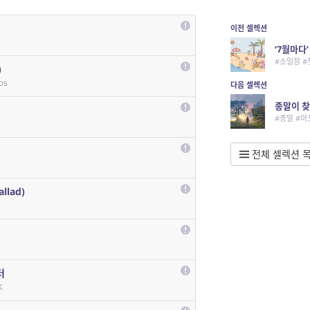
이전 셀렉션
‘7월마다
#소일장 
)
os
다음 셀렉션
종말이 찾
#종말 #아
전체 셀렉션 
llad)
터
K