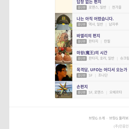
답장 없는 편지
로맨스, 일반
|
천가을
중단편
나는 아직 어렸습니다.
역사, 일반
|
납자루
중단편
바엘리의 편지
판타지
|
란필
중단편
마왕(魔王)의 시간
판타지, 호러, 일반
|
슈크
중단편
목격담, UFO는 어디서 오는가
SF
|
조나단
중단편
손편지
SF, 로맨스
|
오메르타
중단편
브릿G 소개
·
브릿G 둘러보
(주)민음인