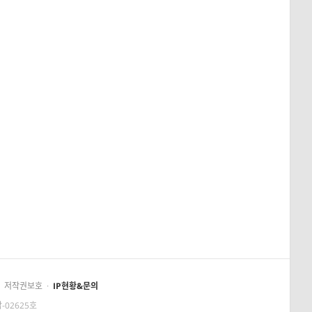
저작권보호
·
IP현황&문의
-02625호