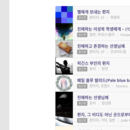
멜에게 보내는 편지
판타지, SF
|
파랑파
중단편
친애하는 이성욱 학생에게 – (1
일반, 추리/스릴러
|
Aisop
중단편
친애하고 존경하는 선생님께
판타지, SF
|
코코아드림
중단편
히긴스 부인의 편지
호러
|
번연
중단편
페일 블루 발라드(Pale blue ba
판타지, 로맨스
|
honora
중단편
친애하는 선생님께
호러
|
엄성용
중단편
편지, 그 어디도 아닌 곳으로부
판타지, 기타, 일반
|
Jude 
중단편