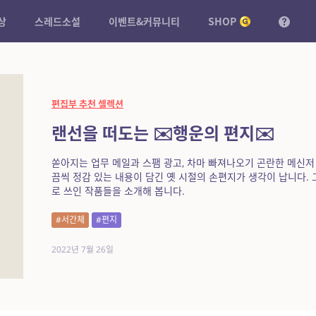
상
스레드소설
이벤트&커뮤니티
SHOP
편집부 추천 셀렉션
랜선을 떠도는 ✉️행운의 편지✉️
쏟아지는 업무 메일과 스팸 광고, 차마 빠져나오기 곤란한 메신저
끔씩 정감 있는 내용이 담긴 옛 시절의 손편지가 생각이 납니다. 
로 쓰인 작품들을 소개해 봅니다.
#서간체
#편지
2022년 7월 26일