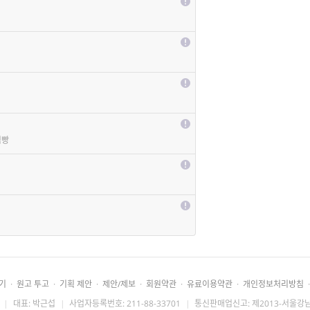
림빵
기
·
원고 투고
·
기획 제안
·
제안/제보
·
회원약관
·
유료이용약관
·
개인정보처리방침
·
|
대표: 박근섭
|
사업자등록번호: 211-88-33701
|
통신판매업신고: 제2013-서울강남