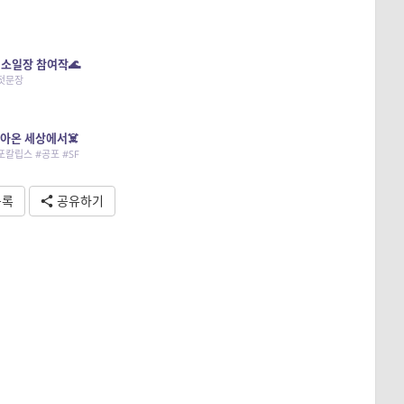
’ 소일장 참여작🌊
#첫문장
아온 세상에서☠️
포칼립스 #공포 #SF
목록
공유하기