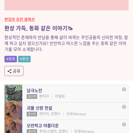
편집부 추천 셀렉션
환상 가득, 동화 같은 이야기🦄
환상적인 존재와의 만남을 통해 삶이 바뀌는 주인공들의 신비한 여정, 함
께 하고 싶지 않으신가요? 잔잔하고 따스한 느낌을 주는 동화 같은 이야
기를 모아 소개합니다.
#동화
#환상
공유
남극노인
판타지
|
이필원
중단편
괴물 신랑 전설
판타지, 로맨스
|
모로Moreau
중단편
오만하고 아름다운
추리/스릴러, 로맨스
|
모로Moreau
중단편