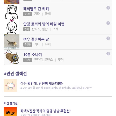
해씨별로 간 키키
기타
|
좌백
중단편
안경 토끼와 밤의 비밀 여행
판타지, 일반
|
조제
연재
여우 결혼하는 날
기타
|
유혁
중단편
10분 소나기
판타지, 로맨스
|
빛옥
중단편
#연관 셀렉션
아는 맛인데, 완전히 새롭다!📚
#고전 #설화 #전설 #동화 #캐릭터 #재해석 #패러디 #오마주
이전 셀렉션
좌백&진산 작가의 댕댕 냥냥 무협선!
#고양이 #강아지 #출간작