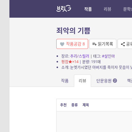
작품
리뷰
문학
죄악의 기쁨
작품공감
8
읽기목록
공
장르:
추리/스릴러
| 태그:
#살인마
평점
×14
| 분량: 191매
작품
리뷰
단문응원
책
2
추천
종류
제목