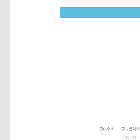
브릿G 소개
·
브릿G 둘러보
(주)민음인