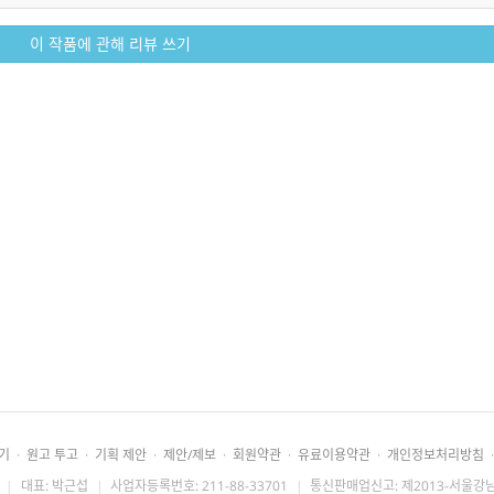
이 작품에 관해 리뷰 쓰기
기
·
원고 투고
·
기획 제안
·
제안/제보
·
회원약관
·
유료이용약관
·
개인정보처리방침
·
|
대표: 박근섭
|
사업자등록번호: 211-88-33701
|
통신판매업신고: 제2013-서울강남