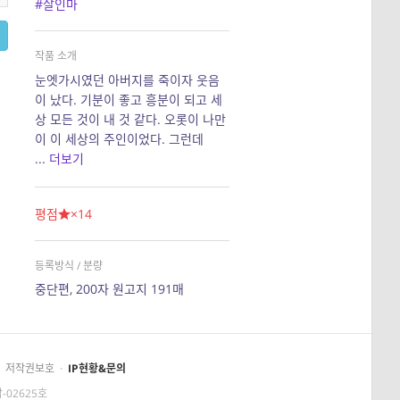
#살인마
작품 소개
눈엣가시였던 아버지를 죽이자 웃음
이 났다. 기분이 좋고 흥분이 되고 세
상 모든 것이 내 것 같다. 오롯이 나만
이 이 세상의 주인이었다. 그런데
...
더보기
평점
×14
등록방식 / 분량
중단편, 200자 원고지 191매
저작권보호
·
IP현황&문의
-02625호