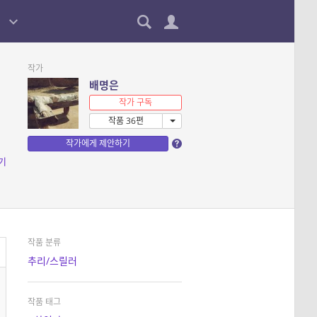
작가
배명은
작가 구독
작품 36편
작가에게 제안하기
기
작품 분류
추리/스릴러
작품 태그