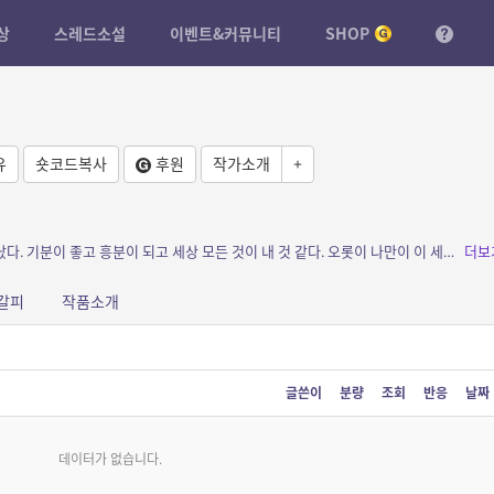
상
스레드소설
이벤트&커뮤니티
SHOP
유
숏코드복사
후원
작가소개
+
소개: 눈엣가시였던 아버지를 죽이자 웃음이 났다. 기분이 좋고 흥분이 되고 세상 모든 것이 내 것 같다. 오롯이 나만이 이 세상의 주인이었다. 그런데 목격자의 존재가, 사사건건 나를 쫓는...
더보
갈피
작품소개
글쓴이
분량
조회
반응
날짜
데이터가 없습니다.