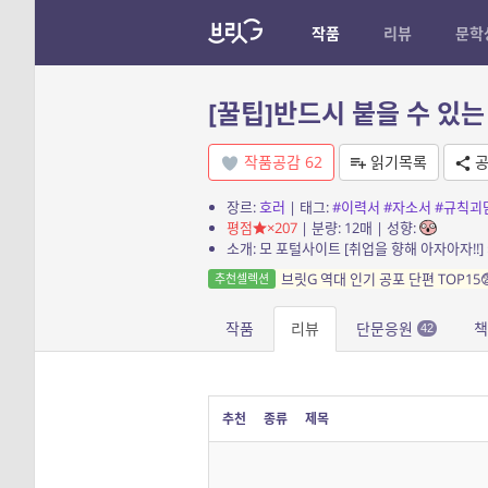
작품
리뷰
문학
[꿀팁]반드시 붙을 수 있
작품공감
62
읽기목록
공
장르:
호러
| 태그:
#이력서
#자소서
#규칙괴
평점
×207
| 분량: 12매 | 성향:
브릿G 역대 인기 공포 단편 TOP15
추천셀렉션
작품
리뷰
단문응원
책
42
추천
종류
제목