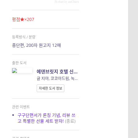
JS chart by amCharts
평점
×207
등록방식 / 분량
중단편, 200자 원고지 12매
출판 도서
에덴브릿지 호텔 신입 직원들을 위한 행동 지침서
글 지야, 코코아드림, 녹차빙수
자세한 도서 정보
관련 이벤트
구구단편서가 론칭 기념, 리뷰 쓰
고 특별한 선물 세트 받자!
(종료)