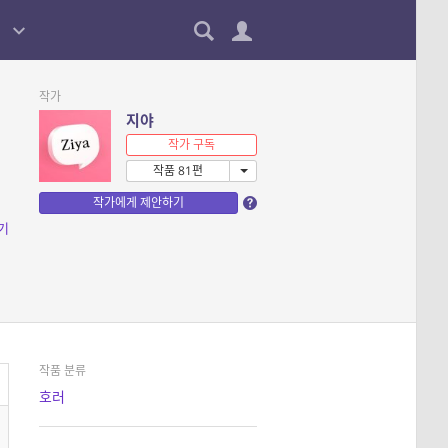
작가
지야
작가 구독
작품 81편
작가에게 제안하기
기
작품 분류
호러