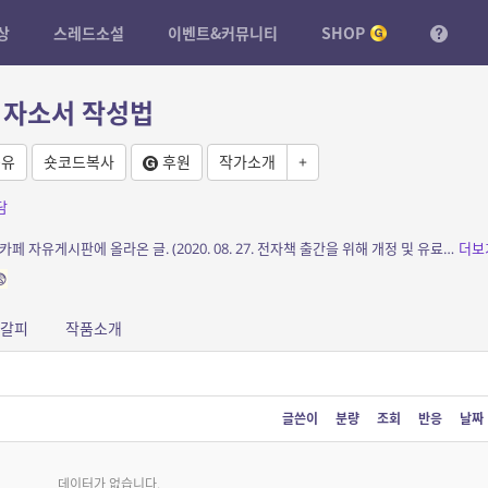
상
스레드소설
이벤트&커뮤니티
SHOP
는 자소서 작성법
유
숏코드복사
후원
작가소개
+
담
소개: 모 포털사이트 [취업을 향해 아자아자!!] 카페 자유게시판에 올라온 글. (2020. 08. 27. 전자책 출간을 위해 개정 및 유료화되었습니다.)
더보

갈피
작품소개
글쓴이
분량
조회
반응
날짜
데이터가 없습니다.