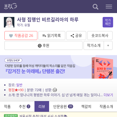
사형 집행인 비르길리아의 하루
작가
제안
작가: 유월
작품공감
26
읽기목록
공유
숏코드복사
후원
작가소개
+
장르:
일반
평점
×90
| 분량: 72매 | 성향:
소개: 한 망나니의 평범한 하루 이야기. 십 년 넘게 매일 겪는 일이니까, 이제 익숙해질 때도 됐잖아. 안 그래?
더보기
작품
추천
리뷰
단문응원
책갈피
작품소개
2
20
겨울서점 추천! 여성 서사 소설들📚
추천셀렉션