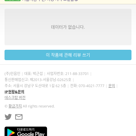
데이터가 없습니다.
이 작품에 관해 리뷰 쓰기
(주)민음인
대표: 박근섭
사업자번호:
211-88-33701
통신판매업신고: 제2013-서울강남-02625호
주소: 서울시 강남구 도산대로 1길 62 5층
전화: 070-4021-7777
문의
IP현황&문의
데스크탑 버전
©
황금가지
All rights reserved.