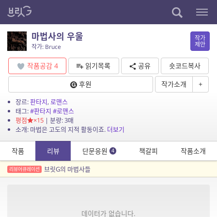
마법사의 우울
작가
제안
작가: Bruce
작품공감
4
읽기목록
공유
숏코드복사
후원
작가소개
+
장르:
판타지
,
로맨스
태그:
#판타지
#로맨스
평점
×15
| 분량: 3매
소개: 마법은 고도의 지적 활동이죠.
더보기
작품
리뷰
단문응원
책갈피
작품소개
4
브릿G의 마법사들
리뷰어큐레이션
데이터가 없습니다.