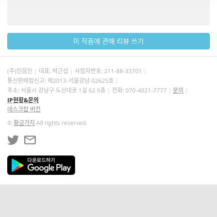
이 작품에 관해 리뷰 쓰기
(주)민음인
대표: 박근섭
사업자번호:
211-88-33701
통신판매업신고: 제2013-서울강남-02625호
주소: 서울시 강남구 도산대로 1길 62 5층
전화: 070-4021-7777
문의
IP현황&문의
데스크탑 버전
©
황금가지
All rights reserved.