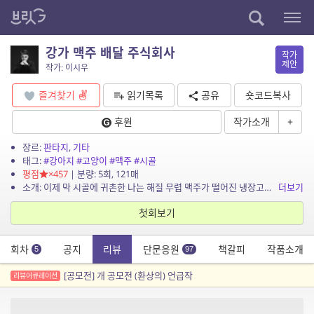
강가 맥주 배달 주식회사
작가
제안
작가: 이시우
즐겨찾기
읽기목록
공유
숏코드복사
후원
작가소개
+
장르:
판타지
,
기타
태그:
#강아지
#고양이
#맥주
#시골
평점
×457
| 분량: 5회, 121매
소개: 이제 막 시골에 귀촌한 나는 해질 무렵 맥주가 떨어진 냉장고를 접하고 좌절한다. 때마침 찾아온 수상쩍은 고양이과의 동물의 인도에 이끌려 간 곳에서 ‘강가 맥주 배달 주식...
더보기
첫회보기
회차
공지
리뷰
단문응원
책갈피
작품소개
5
97
[공모전] 개 공모전 (환상의) 언급작
리뷰어큐레이션