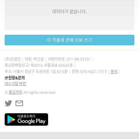
데이터가 없습니다.
이 작품에 관해 리뷰 쓰기
(주)민음인
대표: 박근섭
사업자번호:
211-88-33701
통신판매업신고: 제2013-서울강남-02625호
주소: 서울시 강남구 도산대로 1길 62 5층
전화: 070-4021-7777
문의
IP현황&문의
데스크탑 버전
©
황금가지
All rights reserved.