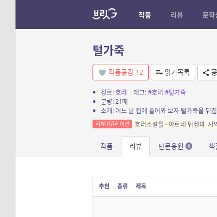
작품
리뷰
문학
털가죽
작품공감
12
읽기목록
공
장르:
호러
| 태그:
#호러
#털가죽
분량: 21매
소개: 어느 날 집에 들어와 보자 털가죽을 뒤집
호러소설들 - 아르네 뒤켕의 '사
리뷰어큐레이션
작품
리뷰
단문응원
책
6
추천
종류
제목