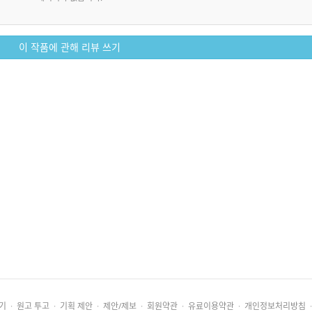
이 작품에 관해 리뷰 쓰기
기
·
원고 투고
·
기획 제안
·
제안/제보
·
회원약관
·
유료이용약관
·
개인정보처리방침
·