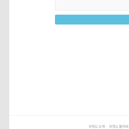
브릿G 소개
·
브릿G 둘러보