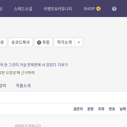
상
스레드소설
이벤트&커뮤니티
SHOP
유
숏코드복사
후원
작가소개
+
어 쓴 그것이 거실 한복판에 서 있었다.
더보기
악한 오망성'에 근거하여
갈피
작품소개
글쓴이
분량
조회
반응
날짜
데이터가 없습니다.