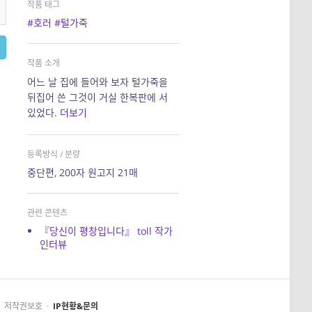
작품 태그
#호러
#털가죽
작품 소개
어느 날 집에 들어와 보자 털가죽을
뒤집어 쓴 그것이 거실 한복판에 서
있었다.
더보기
등록방식 / 분량
중단편, 200자 원고지 21매
관련 콘텐츠
『당신이 평창입니다』 toll 작가
인터뷰
저작권보호
·
IP현황&문의