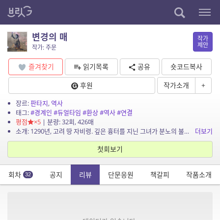
변경의 매
작가
제안
작가: 주문
즐겨찾기
읽기목록
공유
숏코드복사
후원
작가소개
+
장르:
판타지
,
역사
태그:
#경계인
#듀얼타임
#환상
#역사
#연결
평점
×5
| 분량: 32회, 426매
소개: 1290년, 고려 땅 자비령. 깊은 흉터를 지닌 그녀가 분노의 불을 뿜는다. 1890년, 두만강 너머 연해주. 새로운 길을 트려는 그녀가 험난한 강을 건넌다. 둘의 상처는 변경을 ...
더보기
첫회보기
회차
공지
리뷰
단문응원
책갈피
작품소개
32