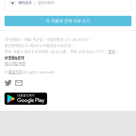
매미상과
|
일반리뷰어
이 작품에 관해 리뷰 쓰기
(주)민음인
대표: 박근섭
사업자번호:
211-88-33701
통신판매업신고: 제2013-서울강남-02625호
주소: 서울시 강남구 도산대로 1길 62 5층
전화: 070-4021-7777
문의
IP현황&문의
데스크탑 버전
©
황금가지
All rights reserved.