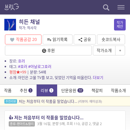
히든 채널
작가
제안
작가: 적사각
작품공감
20
읽기목록
공유
숏코드복사
후원
작가소개
+
장르:
호러
태그:
#호러
#아날로그호러
평점
×99
| 분량: 54매
소개: 아인은 고물 TV를 보고, 잊었던 기억을 떠올린다.
더보기
작품
추천
리뷰
단문응원
책갈피
작품소개
1
1
32
저는 처음부터 이 작품을 밀었습니다…
추천리뷰
(리뷰어: 매미상과)
👍 저는 처음부터 이 작품을 밀었습니다…
3월 16일, 분량 5매, 조회 110, 공감 2, 댓글 2
종류-팬아트&캘리