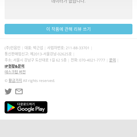
데이터가 없습니다.
이 작품에 관해 리뷰 쓰기
(주)민음인
대표: 박근섭
사업자번호:
211-88-33701
통신판매업신고: 제2013-서울강남-02625호
주소: 서울시 강남구 도산대로 1길 62 5층
전화: 070-4021-7777
문의
IP현황&문의
데스크탑 버전
©
황금가지
All rights reserved.