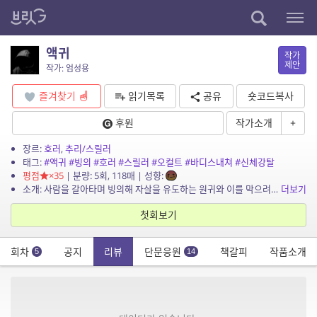
액귀
작가
제안
작가: 엄성용
즐겨찾기
읽기목록
공유
숏코드복사
후원
작가소개
+
장르:
호러
,
추리/스릴러
태그:
#액귀
#빙의
#호러
#스릴러
#오컬트
#바디스내쳐
#신체강탈
평점
×35
| 분량: 5회, 118매 | 성향:
소개: 사람을 갈아타며 빙의해 자살을 유도하는 원귀와 이를 막으려는 주인공들. *비정기 자유 연재입니다. 원본은 공개 예정이다 무산된 채팅 소설로, 상황과 대사 스크립트 46화 완결 &#...
더보기
첫회보기
회차
공지
리뷰
단문응원
책갈피
작품소개
5
14