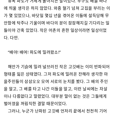
유독 파도가 거세게 몰아치는 날이었다. 누구도 배를 바다
에 띄울 생각은 하지 않았다. 와중 혈기 넘쳐 고집을 부리는 이
가 몇 있었으나, 바닷일 몇십 년을 겪어온 이들에 설득당해 무
안함에 탁주나 기울이며 바다의 분이 잠잠해지길 기다리는 일
들이야 간혹 있었다. 작은 어촌의 흔한 일상이라면 일상이었
다. 다만.
“배야! 배여! 파도에 밀려왔소!”
해안가 기슭에 밀려 널브러진 작은 고깃배는 이미 반파되어
형태를 잃은 상태였다. 그저 파도에 밀려온 잔해라 생각한 마
을주민들이 삼삼오오 모여 서로의 눈치를 봤다. 그 배의 주인
을 알고, 그 배를 타고 나간 이들을 알고, 이런 날씨에는 자살
이나 다름없다고 말렸었다. 대부분 말이 없는 것은 그들에게
벌어졌을 꺼림직한 결말 때문이었다.
그러나, 누군가 난파된 고깃배 언저리 끝에서 천천히 기어