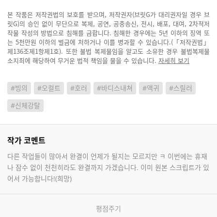
본 작품은 저작권법의 보호를 받으며, 저작권자(브릿G가 대리권자일 경우 브
릿G)의 승인 없이 무단으로 복제, 공연, 공중송신, 전시, 배포, 대여, 2차적저
작물 작성의 방법으로 침해를 금합니다. 침해한 경우에는 5년 이하의 징역 또
는 5천만원 이하의 벌금에 처하거나 이를 병과할 수 있습니다.(「저작권법」
제136조제1항제1호). 또한 불법 복제물임을 알고도 소유한 경우 불법복제물
소지죄에 해당하여 무거운 법적 책임을 물을 수 있습니다.
자세히 보기
#빙의
#오컬트
#호러
#바디스내쳐
#액귀
#스릴러
#신체강탈
작가 코멘트
다른 작업들이 많아서 완결이 언제가 될지는 모르지만 ㅋ 이번에는 휴재
나 잠수 없이 천천히라도 완결까지 가겠습니다. 이미 원본 스크립트가 있
어서 가능합니다!(희망)
평점주기