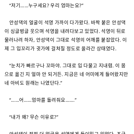
“저기……누구세요? 우리 엄마는요?”
안성댁의 얼굴이 석영 가까이 다가왔다. 바짝 붙은 안성댁
이 싱글벙글 웃으며 석영을 내려다보고 있었다. 석영이 뒤로
물러나려 하자, 안성댁이 그대로 석영의 어깨를 붙잡았다. 이
제 그 입꼬리가 귓가에 걸쳐질 정도로 올라간 상태였다.
“눈치가 빠르구나 꼬마야. 그대로 입 다물고 지내렴. 이 몸
으로 옮긴 지 얼마 안 되거든. 지금은 네 어미에게 들어왔지만
네 아비도 원래는 나였단다.”
“……어……엄마를 돌려줘요…….”
“내가 왜? 무슨 이유로?”