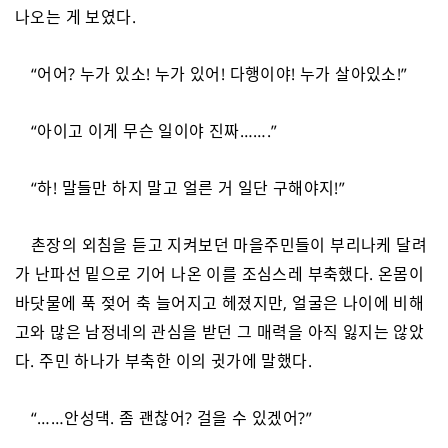
나오는 게 보였다.
“어어? 누가 있소! 누가 있어! 다행이야! 누가 살아있소!”
“아이고 이게 무슨 일이야 진짜…….”
“하! 말들만 하지 말고 얼른 거 일단 구해야지!”
촌장의 외침을 듣고 지켜보던 마을주민들이 부리나케 달려
가 난파선 밑으로 기어 나온 이를 조심스레 부축했다. 온몸이
바닷물에 푹 젖어 축 늘어지고 헤졌지만, 얼굴은 나이에 비해
고와 많은 남정네의 관심을 받던 그 매력을 아직 잃지는 않았
다. 주민 하나가 부축한 이의 귓가에 말했다.
“……안성댁. 좀 괜찮어? 걸을 수 있겠어?”