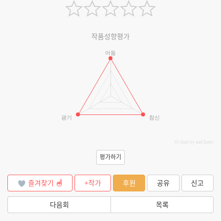
작품성향평가
어둠
광기
참신
JS chart by amCharts
평가하기
즐겨찾기
+작가
후원
공유
신고
다음회
목록