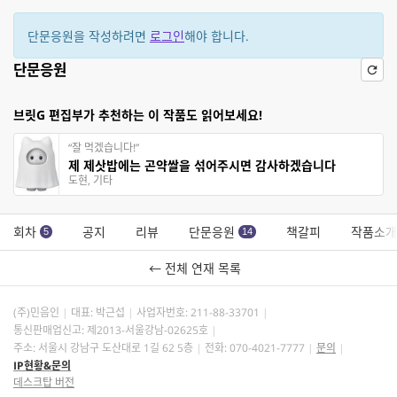
단문응원을 작성하려면
로그인
해야 합니다.
단문응원
브릿G 편집부가 추천하는 이 작품도 읽어보세요!
“잘 먹겠습니다!”
제 제삿밥에는 곤약쌀을 섞어주시면 감사하겠습니다
도현, 기타
회차
공지
리뷰
단문응원
책갈피
작품소개
5
14
← 전체 연재 목록
(주)민음인
대표: 박근섭
사업자번호:
211-88-33701
통신판매업신고: 제2013-서울강남-02625호
주소: 서울시 강남구 도산대로 1길 62 5층
전화: 070-4021-7777
문의
IP현황&문의
데스크탑 버전