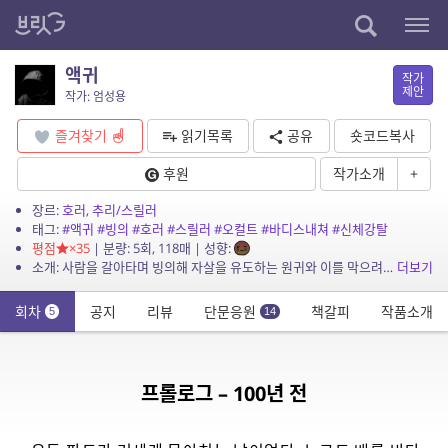
액귀
작가
제안
작가: 엄성용
즐겨찾기
읽기목록
공유
숏코드복사
후원
작가소개
+
장르:
호러
,
추리/스릴러
태그:
#액귀
#빙의
#호러
#스릴러
#오컬트
#바디스내쳐
#신체강탈
평점
×35
| 분량: 5회, 118매 | 성향:
소개: 사람을 갈아타며 빙의해 자살을 유도하는 원귀와 이를 막으려는 주인공들. *비정기 자유 연재입니다. 원본은 공개 예정이다 무산된 채팅 소설로, 상황과 대사 스크립트 46화 완결 &#...
더보기
회차
공지
리뷰
단문응원
책갈피
작품소개
5
14
프롤로그 – 100년 전