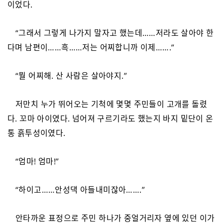
이었다.
“그래서 그렇게 나가지 말자고 했는데……저라도 살아야 한
다며 남편이……흑……저는 어찌합니까 이제…….”
“뭘 어찌해. 산 사람은 살아야지.”
저만치 누가 뛰어오는 기척에 몇몇 주민들이 고개를 돌렸
다. 꼬마 아이였다. 넘어져 구르기라도 했는지 바지 밑단이 온
통 흙투성이였다.
“엄마! 엄마!”
“하이고……안성댁 아들내미잖아…….”
안타까운 표정으로 주민 하나가 중얼거리자 옆에 있던 이가