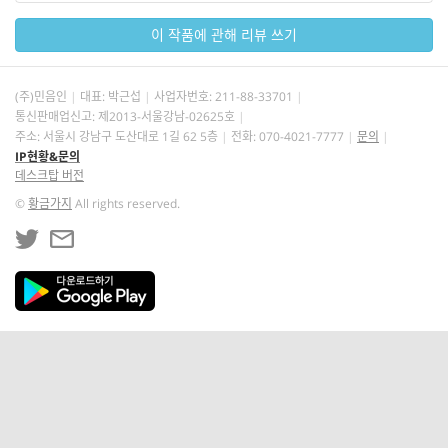
이 작품에 관해 리뷰 쓰기
(주)민음인
대표: 박근섭
사업자번호:
211-88-33701
통신판매업신고: 제2013-서울강남-02625호
주소: 서울시 강남구 도산대로 1길 62 5층
전화: 070-4021-7777
문의
IP현황&문의
데스크탑 버전
©
황금가지
All rights reserved.