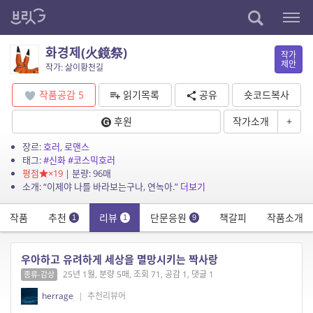
화경제(火鏡祭)
작가
제안
작가: 삶이황천길
작품공감
5
읽기목록
공유
숏코드복사
후원
작가소개
+
장르:
호러
,
로맨스
태그:
#신화
#코스믹호러
평점
×19
| 분량: 96매
소개: “이제야 나를 바라보는구나, 연녹아.”
더보기
작품
추천
리뷰
단문응원
책갈피
작품소개
1
1
9
우아하고 유려하게 세상을 멸망시키는 짝사랑
25년 1월, 분량 5매, 조회 71, 공감 1, 댓글 1
종류-감상
herrage
|
추천리뷰어